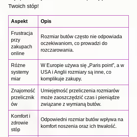
Twoich stóp!
Aspekt
Opis
Frustracja
Rozmiar butów często nie odpowiada
przy
oczekiwaniom, co prowadzi do
zakupach
rozczarowania.
online
Różne
W Europie używa się „Paris point”, a w
systemy
USA i Anglii rozmiary są inne, co
miar
komplikuje zakupy.
Znajomość
Umiejętność przeliczenia rozmiarów
przelicznik
może zaoszczędzić czas i pieniądze
ów
związane z wymianą butów.
Komfort i
Odpowiedni
rozmiar butów
wpływa na
zdrowie
komfort noszenia oraz ich trwałość.
stóp