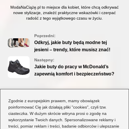
ModaNaCiążę.pl to miejsce dla kobiet, które chcą odkrywać
nowe stylizacje, znaleźć praktyczne wskazówki i czerpać
radość z tego wyjątkowego czasu w życiu.
Poprzedni:
Odkryj, jakie buty będą modne tej
jesieni – trendy, które musisz znać!
Następny:
Jakie buty do pracy w McDonald’s
zapewnią komfort i bezpieczeństwo?
Dodaj komentarz
Zgodnie z europejskim prawem, mamy obowiązek
poinformować Cię jak działają pliki "cookies", czyli tzw.
ciasteczka. W dużym skrócie witryna prosi o zgodę na
Twój adres email nie zostanie opublikowany.
wykorzystanie Twoich danych. Spersonalizowane reklamy i
Wymagane pola są oznaczone
*
treści, pomiar reklam i treści, badanie odbiorców i ulepszanie