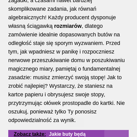
zagadki, a czasami nawet bardziej
skomplikowane zadania, jak równań
algebraicznych! Każdy producent dysponuje
własną ściągawką
rozmiarów
, dlatego
zamówienie idealnie dopasowanych butów na
odległość staje się sporym wyzwaniem. Przed
tym, jak wpadniesz w panikę i rozpoczniesz
nerwowe przeszukiwanie domu w poszukiwaniu
magicznego miary, pamiętaj o fundamentalnej
zasadzie: musisz zmierzyć swoją stopę! Jak to
zrobić najlepiej? Wystarczy, że staniesz na
kartce papieru i obrysujesz swoje stopy,
przytrzymując ołówek prostopadle do kartki. Nie
oszukuj, ponieważ tylko Ty ponosisz
odpowiedzialność za wynik.
Zobacz także:
Jakie buty będą