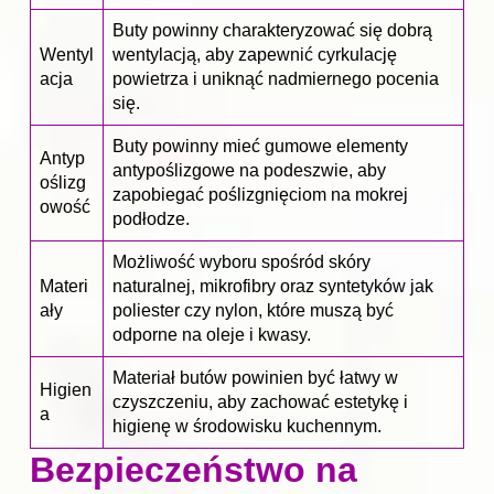
Buty powinny charakteryzować się dobrą
Wentyl
wentylacją, aby zapewnić cyrkulację
acja
powietrza i uniknąć nadmiernego pocenia
się.
Buty
powinny mieć gumowe elementy
Antyp
antypoślizgowe na podeszwie, aby
oślizg
zapobiegać poślizgnięciom na mokrej
owość
podłodze.
Możliwość wyboru spośród skóry
Materi
naturalnej, mikrofibry oraz syntetyków jak
ały
poliester czy nylon, które muszą być
odporne na oleje i kwasy.
Materiał butów powinien być łatwy w
Higien
czyszczeniu, aby zachować estetykę i
a
higienę w środowisku kuchennym.
Bezpieczeństwo na