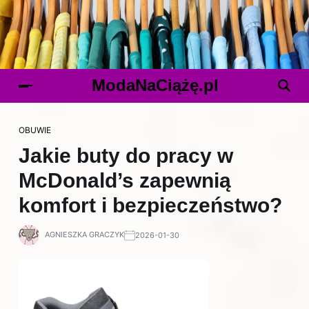
ModaNaCiążę.pl
OBUWIE
Jakie buty do pracy w
McDonald’s zapewnią
komfort i bezpieczeństwo?
AGNIESZKA GRACZYK
2026-01-30