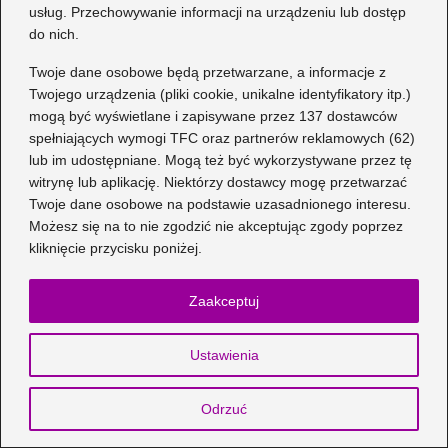
usług. Przechowywanie informacji na urządzeniu lub dostęp
do nich.
Zapamiętaj moje dane w tej przeglądarce podczas
pisania kolejnych komentarzy.
Twoje dane osobowe będą przetwarzane, a informacje z
Twojego urządzenia (pliki cookie, unikalne identyfikatory itp.)
mogą być wyświetlane i zapisywane przez 137 dostawców
spełniających wymogi TFC oraz partnerów reklamowych (62)
lub im udostępniane. Mogą też być wykorzystywane przez tę
Przeczytaj również
witrynę lub aplikację. Niektórzy dostawcy mogę przetwarzać
Twoje dane osobowe na podstawie uzasadnionego interesu.
Możesz się na to nie zgodzić nie akceptując zgody poprzez
kliknięcie przycisku poniżej.
Zaakceptuj
Ustawienia
Odrzuć