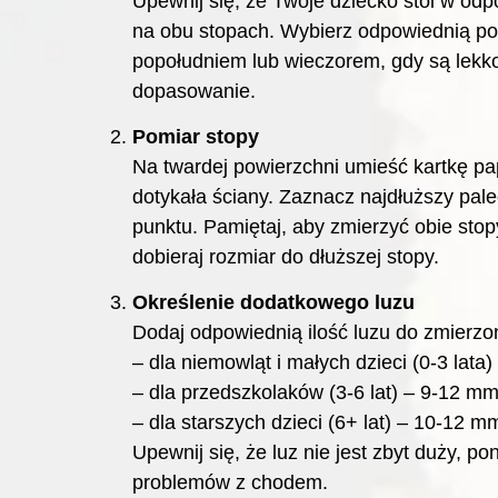
Upewnij się, że Twoje dziecko stoi w odpo
na obu stopach. Wybierz odpowiednią por
popołudniem lub wieczorem, gdy są lekko
dopasowanie.
Pomiar stopy
Na twardej powierzchni umieść kartkę pap
dotykała ściany. Zaznacz najdłuższy pale
punktu. Pamiętaj, aby zmierzyć obie sto
dobieraj rozmiar do dłuższej stopy.
Określenie dodatkowego luzu
Dodaj odpowiednią ilość luzu do zmierzo
– dla niemowląt i małych dzieci (0-3 lata
– dla przedszkolaków (3-6 lat) – 9-12 mm
– dla starszych dzieci (6+ lat) – 10-12 m
Upewnij się, że luz nie jest zbyt duży, 
problemów z chodem.