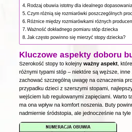
Rodzaj obuwia istotny dla idealnego dopasowani
Czym różnią się rozmiarówki poszczególnych pr
Różnice między rozmiarówkami różnych produce
Ważność dokładnego pomiaru stóp dziecka
Jak często powinno się mierzyć stopy dziecka?
Kluczowe aspekty doboru b
Szerokość stopy to kolejny
ważny aspekt
, któr
różnymi typami stóp – niektóre są węższe, inne
zachować szczególną uwagę na oznaczenia produ
przypadku dzieci z szerszymi stopami, najleps
wejściem lub regulowanymi zapięciami. Warto 
ma ona wpływ na komfort noszenia. Buty powin
nadmiernie śródstopia, ale jednocześnie na tyle