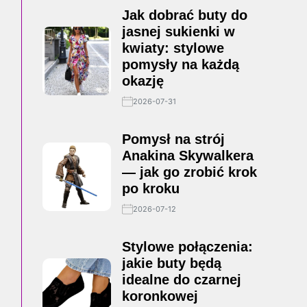
Jak dobrać buty do
jasnej sukienki w
kwiaty: stylowe
pomysły na każdą
okazję
2026-07-31
Pomysł na strój
Anakina Skywalkera
— jak go zrobić krok
po kroku
2026-07-12
Stylowe połączenia:
jakie buty będą
idealne do czarnej
koronkowej