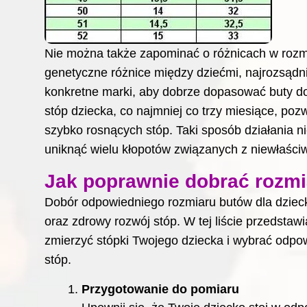
Nie można także zapominać o różnicach w roz
genetyczne różnice między dziećmi, najrozsądni
konkretne marki, aby dobrze dopasować buty d
stóp dziecka, co najmniej co trzy miesiące, p
szybko rosnących stóp. Taki sposób działania n
uniknąć wielu kłopotów związanych z niewłaśc
Jak poprawnie dobrać rozmi
Dobór odpowiedniego rozmiaru butów dla dziec
oraz zdrowy rozwój stóp. W tej liście przedsta
zmierzyć stópki Twojego dziecka i wybrać odpo
stóp.
Przygotowanie do pomiaru