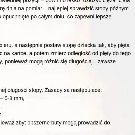
wiedniej pozycji – powinno lekko rozłożyć ciężar ciała
ę dnia na pomiar – najlepiej sprawdzić stopy późnym
 opuchnięte po całym dniu, co zapewni lepsze
ieru, a następnie postaw stopę dziecka tak, aby pięta
c na kartce, a potem zmierz odległość od pięty do tego
py, ponieważ mogą różnić się długością – zawsze
nej długości stopy. Zasady są następujące:
) – 5-8 mm,
,
m.
ponieważ zbyt obszerne buty mogą prowadzić do