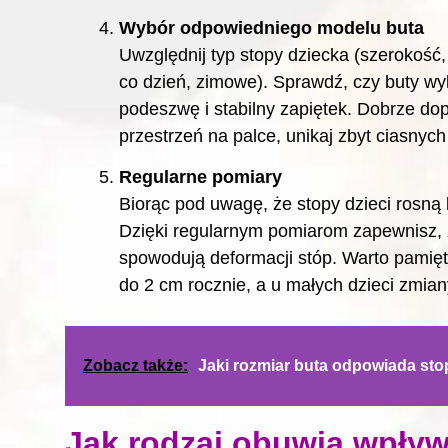
Wybór odpowiedniego modelu buta
Uwzględnij typ stopy dziecka (szerokość
co dzień, zimowe). Sprawdź, czy buty wy
podeszwę i stabilny zapiętek. Dobrze d
przestrzeń na palce, unikaj zbyt ciasnych
Regularne pomiary
Biorąc pod uwagę, że stopy dzieci rosną 
Dzięki regularnym pomiarom zapewnisz,
spowodują deformacji stóp. Warto pamię
do 2 cm rocznie, a u małych dzieci zmian
Zobacz także:
Jaki rozmiar buta odpowiada sto
Jak rodzaj obuwia wpływ