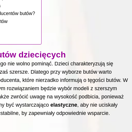
a
oducentów butów?
ntów
utów dziecięcych
ego nie wolno pominąć. Dzieci charakteryzują się
 zaś szersze. Dlatego przy wyborze butów warto
centa, które nierzadko informują o tęgości butów. W
zym rozwiązaniem będzie wybór modeli z szerszym
także zwrócić uwagę na wysokość podbicia, ponieważ
ny być wystarczająco
elastyczne
, aby nie uciskały
 stabilne, by zapewniały odpowiednie wsparcie.