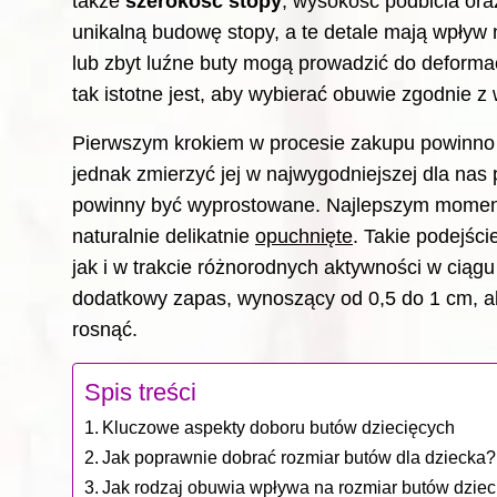
także
szerokość stopy
, wysokość podbicia ora
unikalną budowę stopy, a te detale mają wpływ 
lub zbyt luźne buty mogą prowadzić do deforma
tak istotne jest, aby wybierać obuwie zgodnie 
Pierwszym krokiem w procesie zakupu powinno b
jednak zmierzyć jej w najwygodniejszej dla nas 
powinny być wyprostowane. Najlepszym momente
naturalnie delikatnie
opuchnięte
. Takie podejśc
jak i w trakcie różnorodnych aktywności w ciągu
dodatkowy zapas, wynoszący od 0,5 do 1 cm, a
rosnąć.
Spis treści
Kluczowe aspekty doboru butów dziecięcych
Jak poprawnie dobrać rozmiar butów dla dziecka?
Jak rodzaj obuwia wpływa na rozmiar butów dzie