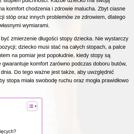
z stopień pulchności. Każde dziecko ma swoją
na komfort chodzenia i zdrowie malucha. Zbyt ciasne
cji stóp oraz innych problemów ze zdrowiem, dlatego
z własnymi wymiarami.
yć zmierzenie długości stopy dziecka. Nie wystarczy
pozycji; dziecko musi stać na całych stopach, a palce
m na pomiar jest popołudnie, kiedy stopy są
ie gwarantuje komfort zarówno podczas doboru butów,
 dnia. Do tego ważne jest także, aby uwzględnić
by stopa miała swobodę ruchu oraz mogła prawidłowo
cięcych?