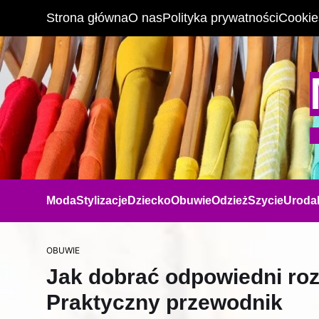
Strona główna
O nas
Polityka prywatności
Cookie
Moda
Stylizacje
Dziecko
Obuwie
Odzież
Szycie
Uroda
OBUWIE
Jak dobrać odpowiedni roz
Praktyczny przewodnik