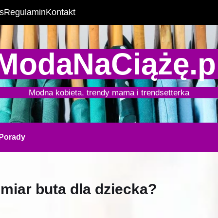
s
Regulamin
Kontakt
ModaNaCiążę.p
Modna kobieta, trendy mama i trendsetterka
Porady
miar buta dla dziecka?