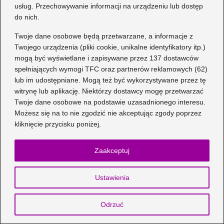
usług. Przechowywanie informacji na urządzeniu lub dostęp
buty będą idealne do czarnej
do nich.
koronkowej sukienki?
2026-06-29
Twoje dane osobowe będą przetwarzane, a informacje z
Twojego urządzenia (pliki cookie, unikalne identyfikatory itp.)
mogą być wyświetlane i zapisywane przez 137 dostawców
Kategorie
spełniających wymogi TFC oraz partnerów reklamowych (62)
lub im udostępniane. Mogą też być wykorzystywane przez tę
Dziecko
(17)
witrynę lub aplikację. Niektórzy dostawcy mogę przetwarzać
Moda
(67)
Twoje dane osobowe na podstawie uzasadnionego interesu.
Obuwie
(76)
Możesz się na to nie zgodzić nie akceptując zgody poprzez
kliknięcie przycisku poniżej.
Odzież
(7)
Porady
(75)
Zaakceptuj
Stylizacje
(35)
Szycie
(78)
Ustawienia
Uroda
(49)
Odrzuć