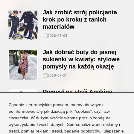
Jak zrobić strój policjanta
krok po kroku z tanich
materiałów
2026-08-05
Jak dobrać buty do jasnej
sukienki w kwiaty: stylowe
pomysły na każdą okazję
2026-07-31
Pomysł na strój Anakina
Skywalkera — jak go zrobić
Zgodnie z europejskim prawem, mamy obowiązek
krok po kroku
poinformować Cię jak działają pliki "cookies", czyli tzw.
2026-07-12
ciasteczka. W dużym skrócie witryna prosi o zgodę na
wykorzystanie Twoich danych. Spersonalizowane reklamy i
Stylowe połączenia: jakie
treści, pomiar reklam i treści, badanie odbiorców i ulepszanie