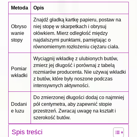
Metoda
Opis
Znajdź gładką kartkę papieru, postaw na
Obryso
niej stopę w skarpetkach i obrysuj
wanie
ołówkiem. Mierz odległość między
stopy
najdalszymi punktami, pamiętając o
równomiernym rozłożeniu ciężaru ciała.
Wyciągnij wkładkę z ulubionych butów,
zmierz jej długość i porównaj z tabelą
Pomiar
rozmiarów producenta. Nie używaj wkładki
wkładki
z butów, które były noszone podczas
intensywnych aktywności.
Do zmierzonej długości dodaj co najmniej
Dodani
pół centymetra, aby zapewnić stopie
e luzu
przestrzeń. Zwracaj uwagę na kształt i
szerokość butów.
Spis treści