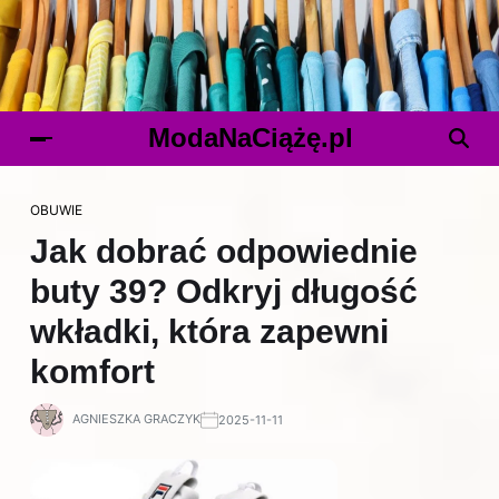
ModaNaCiążę.pl
OBUWIE
Jak dobrać odpowiednie
buty 39? Odkryj długość
wkładki, która zapewni
komfort
AGNIESZKA GRACZYK
2025-11-11