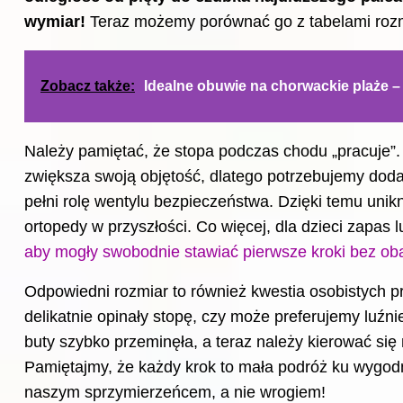
wymiar!
Teraz możemy porównać go z tabelami roz
Zobacz także:
Idealne obuwie na chorwackie plaże –
Należy pamiętać, że stopa podczas chodu „pracuje”.
zwiększa swoją objętość, dlatego potrzebujemy doda
pełni rolę wentylu bezpieczeństwa. Dzięki temu unik
ortopedy w przyszłości. Co więcej, dla dzieci zapas
aby mogły swobodnie stawiać pierwsze kroki bez oba
Odpowiedni rozmiar to również kwestia osobistych pr
delikatnie opinały stopę, czy może preferujemy luź
buty szybko przeminęła, a teraz należy kierować się n
Pamiętajmy, że każdy krok to mała podróż ku wygodn
naszym sprzymierzeńcem, a nie wrogiem!