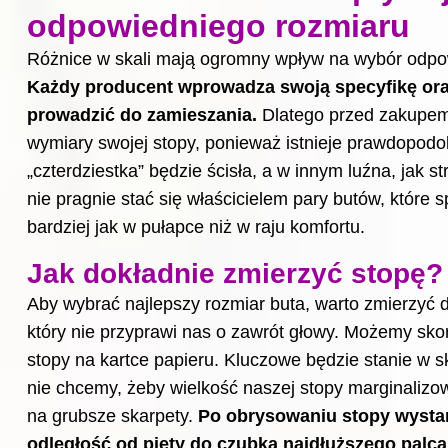
odpowiedniego rozmiaru
Różnice w skali mają ogromny wpływ na wybór odpo
Każdy producent wprowadza swoją specyfikę ora
prowadzić do zamieszania.
Dlatego przed zakupem
wymiary swojej stopy, ponieważ istnieje prawdopodo
„czterdziestka” będzie ścisła, a w innym luźna, jak s
nie pragnie stać się właścicielem pary butów, które 
bardziej jak w pułapce niż w raju komfortu.
Jak dokładnie zmierzyć stopę?
Aby wybrać najlepszy
rozmiar
buta, warto zmierzyć 
który nie przyprawi nas o zawrót głowy. Możemy sk
stopy na kartce papieru. Kluczowe będzie stanie w 
nie chcemy, żeby wielkość naszej stopy marginaliz
na grubsze skarpety.
Po obrysowaniu stopy wystar
odległość od pięty do czubka najdłuższego palc