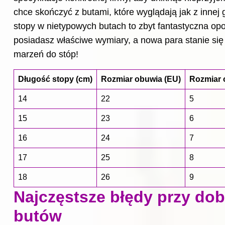
chce skończyć z butami, które wyglądają jak z innej 
stopy w nietypowych butach to zbyt fantastyczna opo
posiadasz właściwe wymiary, a nowa para stanie się
marzeń do stóp!
Długość stopy (cm)
Rozmiar obuwia (EU)
Rozmiar 
14
22
5
15
23
6
16
24
7
17
25
8
18
26
9
Najczęstsze błędy przy dob
butów