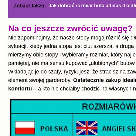
Zobacz także:
Jak dobrać rozmiar buta adidas dla d
Na co jeszcze zwrócić uwagę?
Nie zapominajmy, że nasze stopy mogą różnić się dłu
sytuacji, kiedy jedna stopa jest ciut szersza, a dru
mierzymy obie stopy i wybieramy rozmiar, który najlep
pamiętaj, nie ma sensu kupować „ulubionych”
butów
Wkładając je do szafy, ryzykujesz, że stracisz na za
element swojej garderoby.
Ostatecznie zakup idea
komfortu
– a kto nie chciałby chodzić na własnych