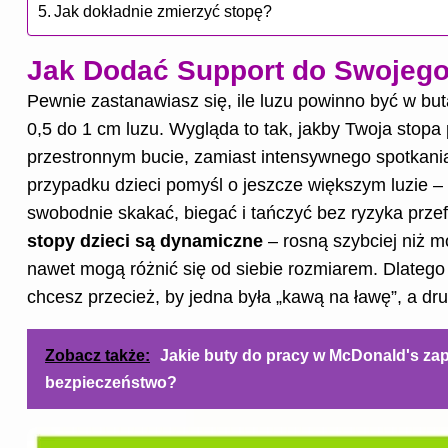
Jak dokładnie zmierzyć stopę?
Jak Dodać Support do Swojeg
Pewnie zastanawiasz się, ile luzu powinno być w but
0,5 do 1 cm luzu. Wygląda to tak, jakby Twoja stop
przestronnym bucie, zamiast intensywnego spotkan
przypadku dzieci pomyśl o jeszcze większym luzie 
swobodnie skakać, biegać i tańczyć bez ryzyka prze
stopy dzieci są dynamiczne
– rosną szybciej niż m
nawet mogą różnić się od siebie rozmiarem. Dlatego 
chcesz przecież, by jedna była „kawą na ławę”, a dru
Zobacz także:
Jakie buty do pracy w McDonald's zap
bezpieczeństwo?