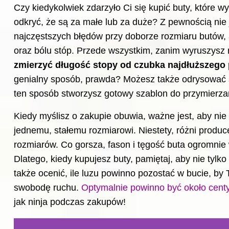
Czy kiedykolwiek zdarzyło Ci się kupić buty, które w
odkryć, że są za małe lub za duże? Z pewnością nie
najczęstszych błędów przy doborze rozmiaru butów, 
oraz bólu stóp. Przede wszystkim, zanim wyruszysz 
zmierzyć długość stopy od czubka najdłuższego 
genialny sposób, prawda? Możesz także odrysować s
ten sposób stworzysz gotowy szablon do przymierza
Kiedy myślisz o zakupie obuwia, ważne jest, aby nie
jednemu, stałemu rozmiarowi. Niestety, różni produc
rozmiarów. Co gorsza, fason i tęgość buta ogromnie
Dlatego, kiedy kupujesz buty, pamiętaj, aby nie tylk
także ocenić, ile luzu powinno pozostać w bucie, by
swobodę ruchu.
Optymalnie powinno być około cent
jak ninja podczas zakupów!