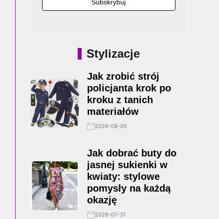
Stylizacje
Jak zrobić strój
policjanta krok po
kroku z tanich
materiałów
2026-08-05
Jak dobrać buty do
jasnej sukienki w
kwiaty: stylowe
pomysły na każdą
okazję
2026-07-31