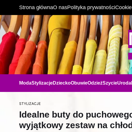
Strona główna
O nas
Polityka prywatności
Cookie
Moda
Stylizacje
Dziecko
Obuwie
Odzież
Szycie
Uroda
STYLIZACJE
Idealne buty do puchowego
wyjątkowy zestaw na chło