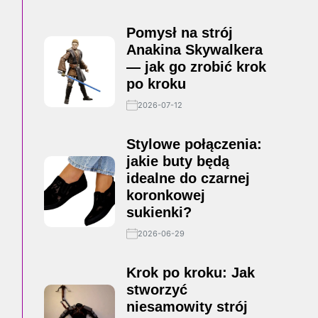
Pomysł na strój
Anakina Skywalkera
— jak go zrobić krok
po kroku
2026-07-12
Stylowe połączenia:
jakie buty będą
idealne do czarnej
koronkowej
sukienki?
2026-06-29
Krok po kroku: Jak
stworzyć
niesamowity strój