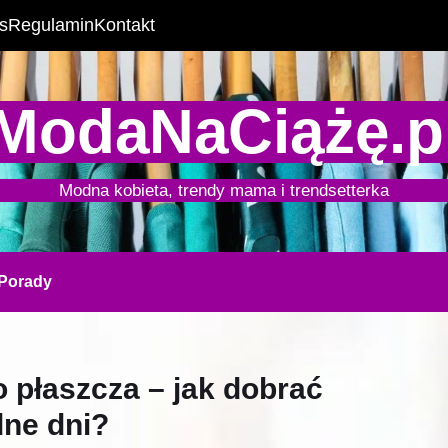
s
Regulamin
Kontakt
ModaNaCiążę.p
Modna kobieta, trendy mama i trendsetterka
Porady
 płaszcza – jak dobrać
dne dni?