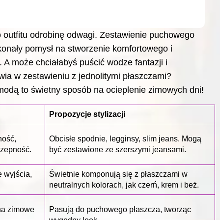
 outfitu odrobinę odwagi. Zestawienie puchowego
onały pomysł na stworzenie komfortowego i
 A może chciałabyś puścić wodze fantazji i
ia w zestawieniu z jednolitymi płaszczami?
odą to świetny sposób na ocieplenie zimowych dni!
Propozycje stylizacji
ność,
Obcisłe spodnie, legginsy, slim jeans. Mogą
zepność.
być zestawione ze szerszymi jeansami.
 wyjścia,
Świetnie komponują się z płaszczami w
neutralnych kolorach, jak czerń, krem i beż.
 na zimowe
Pasują do puchowego płaszcza, tworząc