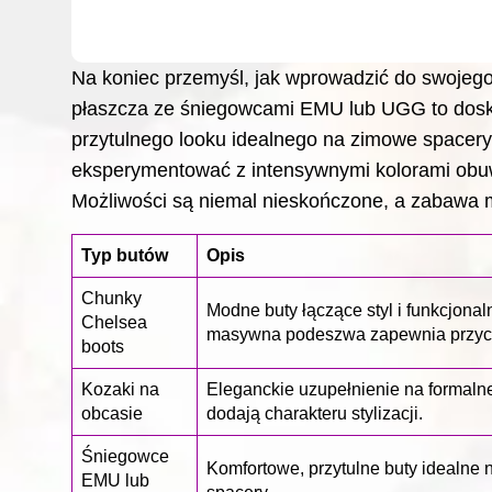
Na koniec przemyśl, jak wprowadzić do swojego
płaszcza ze śniegowcami EMU lub UGG to dosk
przytulnego looku idealnego na zimowe spacery.
eksperymentować z intensywnymi kolorami obuw
Możliwości są niemal nieskończone, a zabawa m
Typ butów
Opis
Chunky
Modne buty łączące styl i funkcjonal
Chelsea
masywna podeszwa zapewnia przyc
boots
Kozaki na
Eleganckie uzupełnienie na formalne
obcasie
dodają charakteru stylizacji.
Śniegowce
Komfortowe, przytulne buty idealne
EMU lub