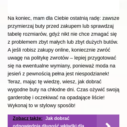
Na koniec, mam dla Ciebie ostatnią radę: zawsze
przymierzaj
buty
przed zakupem lub sprawdzaj
tabelę rozmiarów, gdyż nikt nie chce zmagać się
z problemem zbyt małych lub zbyt dużych butów.
A jeśli robisz zakupy online, koniecznie zwróć
uwagę na politykę zwrotów – lepiej przygotować
się na ewentualne wymiany, ponieważ moda na
jesień z pewnością pełna jest niespodzianek!
Teraz, mając tę wiedzę, wiesz, jak dobrać
wygodne
buty na
chłodne dni. Czas ożywić swoją
garderobę i oczekiwać na opadające liście!
Wykonaj to w stylowy sposób!
Zobacz także:
Jak dobrać
odpowiednią długość wkładki dla