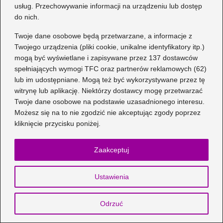
usług. Przechowywanie informacji na urządzeniu lub dostęp
do nich.
Twoje dane osobowe będą przetwarzane, a informacje z
Stylizacje
Twojego urządzenia (pliki cookie, unikalne identyfikatory itp.)
mogą być wyświetlane i zapisywane przez 137 dostawców
Jak dobrać buty do szarej
spełniających wymogi TFC oraz partnerów reklamowych (62)
spódnicy? Stylizacje na
lub im udostępniane. Mogą też być wykorzystywane przez tę
witrynę lub aplikację. Niektórzy dostawcy mogę przetwarzać
każdą okazję
Twoje dane osobowe na podstawie uzasadnionego interesu.
2026-08-06
Możesz się na to nie zgodzić nie akceptując zgody poprzez
kliknięcie przycisku poniżej.
Jak zrobić strój policjanta
krok po kroku z tanich
Zaakceptuj
materiałów
2026-08-05
Ustawienia
Jak dobrać buty do jasnej
Odrzuć
sukienki w kwiaty: stylowe