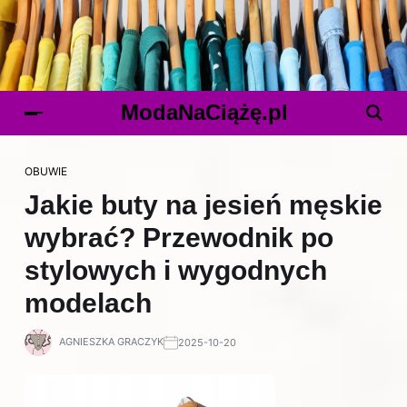
ModaNaCiążę.pl
OBUWIE
Jakie buty na jesień męskie
wybrać? Przewodnik po
stylowych i wygodnych
modelach
AGNIESZKA GRACZYK
2025-10-20