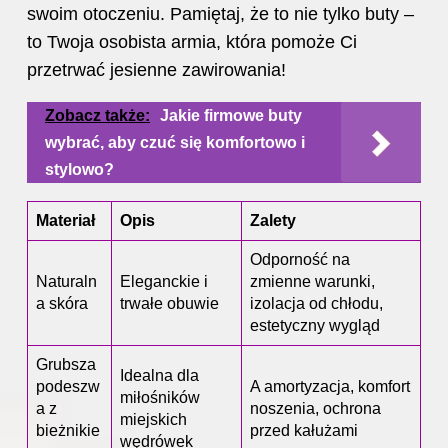
swoim otoczeniu. Pamiętaj, że to nie tylko buty –
to Twoja osobista armia, która pomoże Ci
przetrwać jesienne zawirowania!
Zobacz także:
Jakie firmowe buty
wybrać, aby czuć się komfortowo i
stylowo?
Materiał
Opis
Zalety
Odporność na
Naturaln
Eleganckie i
zmienne warunki,
a skóra
trwałe obuwie
izolacja od chłodu,
estetyczny wygląd
Grubsza
Idealna dla
podeszw
A amortyzacja, komfort
miłośników
a z
noszenia, ochrona
miejskich
bieżnikie
przed kałużami
wędrówek