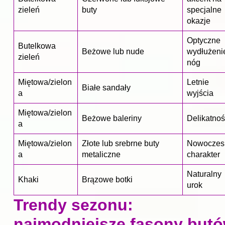
zieleń
buty
specjalne
okazje
Optyczne
Butelkowa
Beżowe lub nude
wydłużeni
zieleń
nóg
Miętowa/zielon
Letnie
Białe sandały
a
wyjścia
Miętowa/zielon
Beżowe baleriny
Delikatno
a
Miętowa/zielon
Złote lub srebrne buty
Nowoczes
a
metaliczne
charakter
Naturalny
Khaki
Brązowe botki
urok
Trendy sezonu:
najmodniejsze fasony but