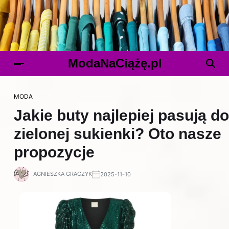
ModaNaCiążę.pl
MODA
Jakie buty najlepiej pasują do
zielonej sukienki? Oto nasze
propozycje
AGNIESZKA GRACZYK
2025-11-10