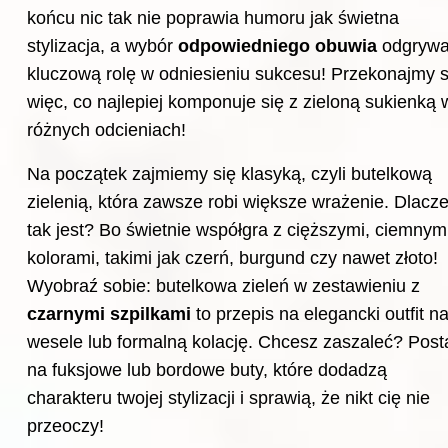
końcu nic tak nie poprawia humoru jak świetna
stylizacja, a wybór
odpowiedniego obuwia
odgryw
kluczową rolę w odniesieniu sukcesu! Przekonajmy s
więc, co najlepiej komponuje się z zieloną sukienką 
różnych odcieniach!
Na początek zajmiemy się klasyką, czyli butelkową
zielenią, która zawsze robi większe wrażenie. Dlacz
tak jest? Bo świetnie współgra z cięższymi, ciemnym
kolorami, takimi jak czerń, burgund czy nawet złoto!
Wyobraź sobie: butelkowa zieleń w zestawieniu z
czarnymi szpilkami
to przepis na elegancki outfit n
wesele lub formalną kolację. Chcesz zaszaleć? Pos
na fuksjowe lub bordowe buty, które dodadzą
charakteru twojej stylizacji i sprawią, że nikt cię nie
przeoczy!