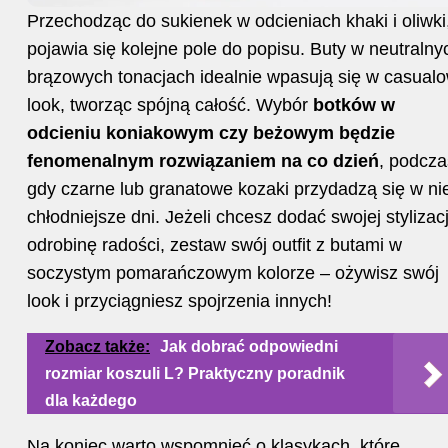
Przechodząc do sukienek w odcieniach khaki i oliwki
pojawia się kolejne pole do popisu. Buty w neutralny
brązowych tonacjach idealnie wpasują się w casual
look, tworząc spójną całość. Wybór
botków w
odcieniu koniakowym czy beżowym będzie
fenomenalnym rozwiązaniem na co dzień
, podcza
gdy czarne lub granatowe kozaki przydadzą się w ni
chłodniejsze dni. Jeżeli chcesz dodać swojej stylizacj
odrobinę radości, zestaw swój outfit z butami w
soczystym pomarańczowym kolorze – ożywisz swój
look i przyciągniesz spojrzenia innych!
Zobacz także:
Jak dobrać odpowiedni
rozmiar koszuli L? Praktyczny poradnik
dla każdego
Na koniec warto wspomnieć o klasykach, które