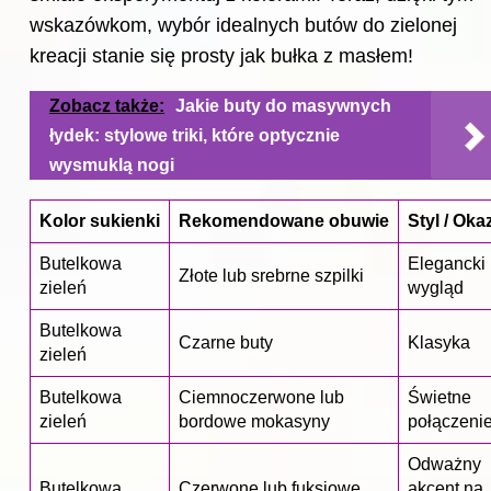
wskazówkom, wybór idealnych
butów do
zielonej
kreacji stanie się prosty jak bułka z masłem!
Zobacz także:
Jakie buty do masywnych
łydek: stylowe triki, które optycznie
wysmuklą nogi
Kolor sukienki
Rekomendowane obuwie
Styl / Oka
Butelkowa
Elegancki
Złote lub srebrne szpilki
zieleń
wygląd
Butelkowa
Czarne buty
Klasyka
zieleń
Butelkowa
Ciemnoczerwone lub
Świetne
zieleń
bordowe mokasyny
połączeni
Odważny
Butelkowa
Czerwone lub fuksjowe
akcent na