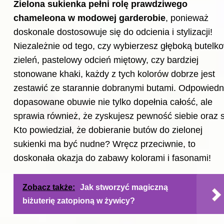
Zielona sukienka pełni rolę prawdziwego
chameleona w modowej garderobie
, ponieważ
doskonale dostosowuje się do odcienia i stylizacji!
Niezależnie od tego, czy wybierzesz głęboką butelk
zieleń, pastelowy odcień miętowy, czy bardziej
stonowane khaki, każdy z tych kolorów dobrze jest
zestawić ze starannie dobranymi butami. Odpowiedn
dopasowane obuwie nie tylko dopełnia całość, ale
sprawia również, że zyskujesz pewność siebie oraz s
Kto powiedział, że dobieranie
butów
do zielonej
sukienki ma być nudne? Wręcz przeciwnie, to
doskonała okazja do zabawy kolorami i fasonami!
Zobacz także:
Jak stworzyć magiczną
biżuterię zatopioną w żywicy?