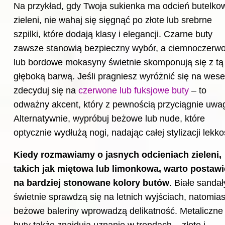
Na przykład, gdy Twoja sukienka ma odcień butelko
zieleni, nie wahaj się sięgnąć po złote lub srebrne
szpilki, które dodają klasy i elegancji. Czarne buty
zawsze stanowią bezpieczny wybór, a ciemnoczerw
lub bordowe mokasyny świetnie skomponują się z tą
głęboką barwą. Jeśli pragniesz wyróżnić się na wese
zdecyduj się na
czerwone lub fuksjowe buty
– to
odważny akcent, który z pewnością przyciągnie uwa
Alternatywnie, wypróbuj beżowe lub nude, które
optycznie wydłużą nogi, nadając całej stylizacji lekko
Kiedy rozmawiamy o jasnych odcieniach zieleni,
takich jak miętowa lub limonkowa, warto postawi
na bardziej stonowane kolory butów
. Białe sandał
świetnie sprawdzą się na letnich wyjściach, natomias
beżowe baleriny wprowadzą delikatność. Metaliczne
buty także znajdują uznanie w trendach – złote i