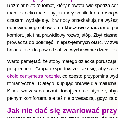
Rozmiar buta to temat, który niewątpliwie spędza se
małe dziecko ma stopy jak mały słonik, które rosną 
czasami wydaje się, iż w nocy przeskakują na wyższ
odpowiedniego obuwia ma
kluczowe znaczenie
, p
komfort, jak i na prawidłowy rozwój stóp. Zbyt ciasn
prowadzą do potknięć i nieprzyjemnych otarć. W zwi
balans, ale kto powiedział, że wychowanie dzieci jes
Warto pamiętać, że stopy małego dziecka poruszają 
pośpiechem. Grupa ekspertów zebrała się, aby stwier
około centymetra rocznie
, co często przypomina wyd
romantycznej! Dlatego, kupując obuwie dla malucha,
Kluczowa zasada brzmi: dodaj jeden centymetr, aby
pełnym komfortem, ale też nie przesadzaj, gdyż za d
Jak nie dać się zwariować prz