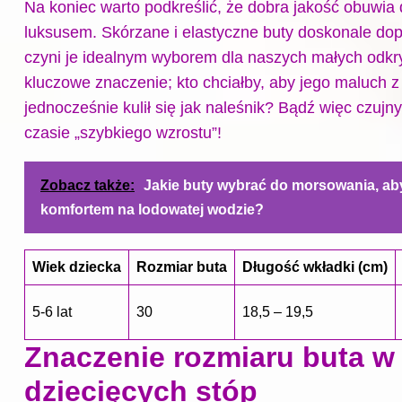
Na koniec warto podkreślić, że dobra jakość obuwia
luksusem. Skórzane i elastyczne buty doskonale dopa
czyni je idealnym wyborem dla naszych małych odk
kluczowe znaczenie; kto chciałby, aby jego maluch z
jednocześnie kulił się jak naleśnik? Bądź więc czujn
czasie „szybkiego wzrostu”!
Zobacz także:
Jakie buty wybrać do morsowania, aby
komfortem na lodowatej wodzie?
Wiek dziecka
Rozmiar buta
Długość wkładki (cm)
5-6 lat
30
18,5 – 19,5
Znaczenie rozmiaru buta w
dziecięcych stóp