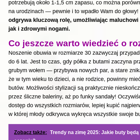
potrzebują około 1-1,5 cm zapasu, co można porów
na urodzinach — pewnie i to wpadło Wam do głowy!
odgrywa kluczową rolę, umożliwiając maluchowi 
jak i zdrowymi nogami.
Co jeszcze warto wiedzieć o ro
Noszenie obuwia w rozmiarze 30 zazwyczaj przypada
do 6 lat. Jest to czas, gdy półka z butami zaczyna 
grubym wołem — przybywa nowych par, a stare znika
że w tym wieku to dzieci, a nie rodzice, powinny m
butów. Możliwości stylizacji są praktycznie nieskoń
przez śliczne baleriny, aż po funky sandały! Oczywi
dostęp do wszystkich rozmiarów, lepiej kupić najpier
w której młody odkrywca wykręca wszystkie swoje but
Zobacz także:
Trendy na zimę 2025: Jakie buty będ