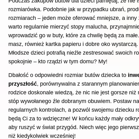
Podczas zakupów butów dla dzieci pamiętaj, że nie i
rozmiarówka. Podobnie jak w przypadku ubrań, produ
rozmiarach – jeden może oferować mniejsze, a inny 
warto regularnie mierzyć stopy malucha, przynajmniej
wprowadzić go w buty, które za chwilę będą za małe. P
masz, również kartka papieru i dobre oko wystarczą.
Młodsze dzieci potrafią nieźle zestresować swoich r
spokojnie – kto rządzi w tym domu? My!
Dbałość o odpowiedni rozmiar butów dziecka to
inw
przyszłość
, porównywalna z starannym planowaniem
rodzice doskonale wiedzą, że nic nie jest gorsze n
stóp wywołanego źle dobranym obuwiem. Postaw na
regularnych kontrolach, a pozwól swojemu dziecku ros
będą Ci za to wdzięczne! W końcu każdy mały odkry
aby ruszyć w świat przygód. Niech więc jego pierwsz
niż kiedykolwiek wcześniej!