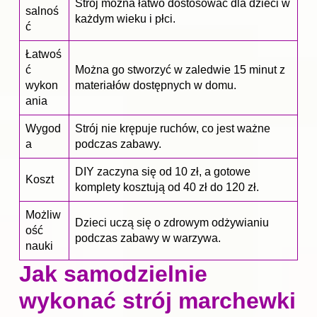
Strój można łatwo dostosować dla dzieci w
salnoś
każdym wieku i płci.
ć
Łatwoś
ć
Można go stworzyć w zaledwie 15 minut z
wykon
materiałów dostępnych w domu.
ania
Wygod
Strój nie krępuje ruchów, co jest ważne
a
podczas zabawy.
DIY zaczyna się od 10 zł, a gotowe
Koszt
komplety kosztują od 40 zł do 120 zł.
Możliw
Dzieci uczą się o zdrowym odżywianiu
ość
podczas zabawy w warzywa.
nauki
Jak samodzielnie
wykonać strój marchewki