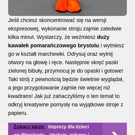
Jeśli chcesz skoncentrować się na wersji
ekspresowej, wykonanie stroju zajmie zaledwie
kilka minut. Wystarczy, że weźmiesz
duży
kawałek pomarańczowego brystolu
i wytniesz
go w kształt marchewki. Odrysuj oraz wytnij
otwory na głowę i ręce. Następnie skręć paski
zielonej bibuły, przymocuj je do opaski i gotowe!
Taki strój z pewnością będzie świetnie wyglądał,
a jego przygotowanie zajmie nie więcej niż
kwadrans! Jak już zahaczyliśmy o ten temat to
odkryj
kreatywne pomysły na wyjątkowe stroje z
papieru
.
Zobacz także:
Imprezy dla dzieci
we Wrocławiu - atrakcje, zabawa i