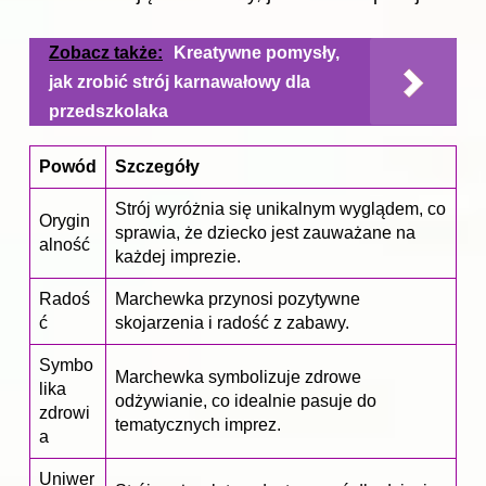
Zobacz także:
Kreatywne pomysły,
jak zrobić strój karnawałowy dla
przedszkolaka
Powód
Szczegóły
Strój wyróżnia się unikalnym wyglądem, co
Orygin
sprawia, że dziecko jest zauważane na
alność
każdej imprezie.
Radoś
Marchewka przynosi pozytywne
ć
skojarzenia i radość z zabawy.
Symbo
Marchewka symbolizuje zdrowe
lika
odżywianie, co idealnie pasuje do
zdrowi
tematycznych imprez.
a
Uniwer