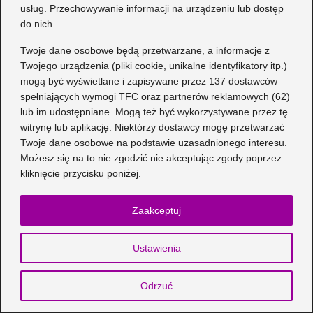
usług. Przechowywanie informacji na urządzeniu lub dostęp
Do stworzenia stroju potrzebujesz
do nich.
pomarańczowej tuniki lub dużej bluzy, zielonej
Twoje dane osobowe będą przetwarzane, a informacje z
tkaniny, filcu lub bibuły oraz opaski do włosów,
Twojego urządzenia (pliki cookie, unikalne identyfikatory itp.)
którą można ozdobić natką marchewki.
mogą być wyświetlane i zapisywane przez 137 dostawców
spełniających wymogi TFC oraz partnerów reklamowych (62)
Ile czasu zajmuje wykonanie stroju
lub im udostępniane. Mogą też być wykorzystywane przez tę
marchewki?
witrynę lub aplikację. Niektórzy dostawcy mogę przetwarzać
Twoje dane osobowe na podstawie uzasadnionego interesu.
Wykonanie stroju marchewki zajmie zaledwie 15
Możesz się na to nie zgodzić nie akceptując zgody poprzez
kliknięcie przycisku poniżej.
minut, a przy użyciu brystolu tylko kilka minut,
dzięki prostym krokom i materiałom.
Zaakceptuj
Jakie akcesoria można dodać do kostiumu
marchewki?
Ustawienia
Aby strój był bardziej interesujący, warto dodać
Odrzuć
pomarańczowe lub zielone legginsy, filcowe