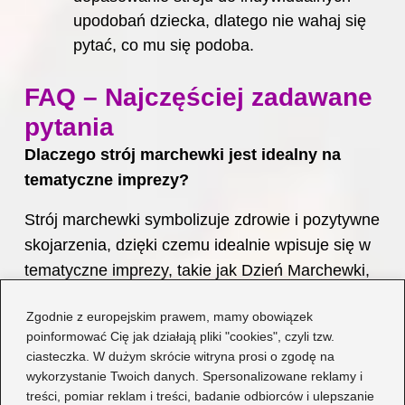
upodobań dziecka, dlatego nie wahaj się
pytać, co mu się podoba.
FAQ – Najczęściej zadawane
pytania
Dlaczego strój marchewki jest idealny na
tematyczne imprezy?
Strój marchewki symbolizuje zdrowie i pozytywne
skojarzenia, dzięki czemu idealnie wpisuje się w
tematyczne imprezy, takie jak Dzień Marchewki,
przedszkolne przedstawienia czy bal
Zgodnie z europejskim prawem, mamy obowiązek
przebierańców.
poinformować Cię jak działają pliki "cookies", czyli tzw.
ciasteczka. W dużym skrócie witryna prosi o zgodę na
Jakie materiały są potrzebne do wykonania
wykorzystanie Twoich danych. Spersonalizowane reklamy i
stroju marchewki?
treści, pomiar reklam i treści, badanie odbiorców i ulepszanie