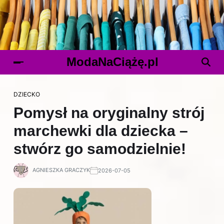
ModaNaCiążę.pl
DZIECKO
Pomysł na oryginalny strój
marchewki dla dziecka –
stwórz go samodzielnie!
AGNIESZKA GRACZYK
2026-07-05