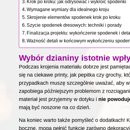
Krok po kroku: jak odrysować i wykroić spodenki
Wymagane wymiary dla idealnego kroju
Skrojenie elementów spodenek krok po kroku
Szycie spodenek dresowych: techniki i porady
Finalizacja projektu: wykończenie spodenek i deta
Ważność detali w końcowym wykończeniu spode
Wybór dzianiny istotnie wp
Podczas krojenia materiału dobrze jest pamięt
się na ciekawe printy, jak pepitka czy grochy, k
przypadkach muszę szczególnie uważać, aby wyk
zapobiega późniejszym problemom z rozciągani
materiał jest przyjemny w dotyku i
nie powoduj
mają być noszone na co dzień.
Na koniec warto także pomyśleć o dodatkach! 
boczne, mogą pełnić funkcję zarówno dekoracyjn