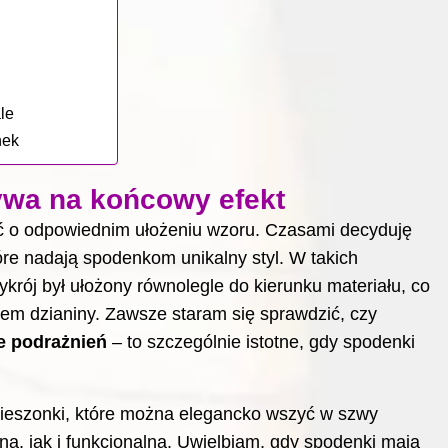
le
nek
ływa na końcowy efekt
ać o odpowiednim ułożeniu wzoru. Czasami decyduję
tóre nadają spodenkom unikalny styl. W takich
rój był ułożony równolegle do kierunku materiału, co
em dzianiny. Zawsze staram się sprawdzić, czy
e podrażnień
– to szczególnie istotne, gdy spodenki
Kieszonki, które można elegancko wszyć w szwy
ą, jak i funkcjonalną. Uwielbiam, gdy spodenki mają