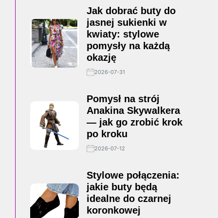
Jak dobrać buty do
jasnej sukienki w
kwiaty: stylowe
pomysły na każdą
okazję
2026-07-31
Pomysł na strój
Anakina Skywalkera
— jak go zrobić krok
po kroku
2026-07-12
Stylowe połączenia:
jakie buty będą
idealne do czarnej
koronkowej