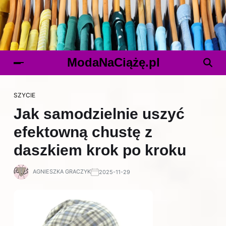
ModaNaCiążę.pl
SZYCIE
Jak samodzielnie uszyć
efektowną chustę z
daszkiem krok po kroku
AGNIESZKA GRACZYK
2025-11-29