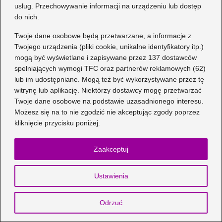
usług. Przechowywanie informacji na urządzeniu lub dostęp
do nich.
Twoje dane osobowe będą przetwarzane, a informacje z
Jak uszyć krótkie spodenki dziecięce:
Twojego urządzenia (pliki cookie, unikalne identyfikatory itp.)
prosty wzór dla dziewczynki
mogą być wyświetlane i zapisywane przez 137 dostawców
2026-07-30
spełniających wymogi TFC oraz partnerów reklamowych (62)
lub im udostępniane. Mogą też być wykorzystywane przez tę
witrynę lub aplikację. Niektórzy dostawcy mogę przetwarzać
Twoje dane osobowe na podstawie uzasadnionego interesu.
Możesz się na to nie zgodzić nie akceptując zgody poprzez
kliknięcie przycisku poniżej.
Zaakceptuj
Odzież
Ustawienia
Przewodnik: 36 i 2 3 — jaki
to rozmiar i jak go dobrać?
Odrzuć
1 TYDZIEŃ TEMU