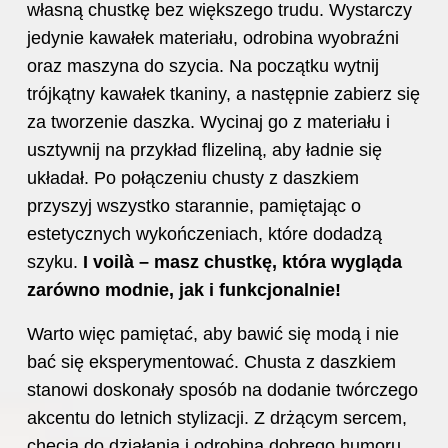
własną chustkę bez większego trudu. Wystarczy
jedynie kawałek materiału, odrobina wyobraźni
oraz maszyna do szycia. Na początku wytnij
trójkątny kawałek tkaniny, a następnie zabierz się
za tworzenie daszka. Wycinaj go z materiału i
usztywnij na przykład flizeliną, aby ładnie się
układał. Po połączeniu chusty z daszkiem
przyszyj wszystko starannie, pamiętając o
estetycznych wykończeniach, które dodadzą
szyku.
I voilà – masz chustkę, która wygląda
zarówno modnie, jak i funkcjonalnie!
Warto więc pamiętać, aby bawić się modą i nie
bać się eksperymentować. Chusta z daszkiem
stanowi doskonały sposób na dodanie twórczego
akcentu do letnich stylizacji. Z drżącym sercem,
chęcią do działania i odrobiną dobrego humoru,