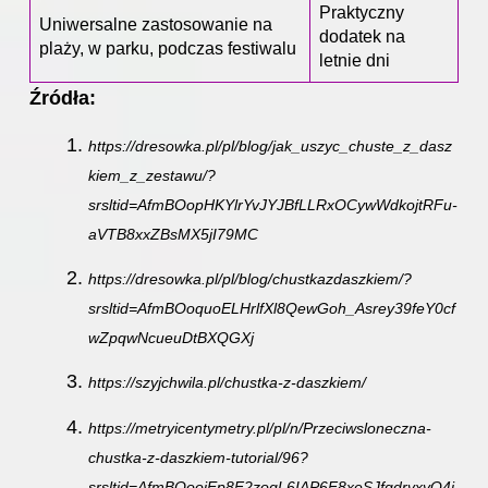
Praktyczny
Uniwersalne zastosowanie na
dodatek na
plaży, w parku, podczas festiwalu
letnie dni
Źródła:
https://dresowka.pl/pl/blog/jak_uszyc_chuste_z_dasz
kiem_z_zestawu/?
srsltid=AfmBOopHKYlrYvJYJBfLLRxOCywWdkojtRFu-
aVTB8xxZBsMX5jI79MC
https://dresowka.pl/pl/blog/chustkazdaszkiem/?
srsltid=AfmBOoquoELHrlfXl8QewGoh_Asrey39feY0cf
wZpqwNcueuDtBXQGXj
https://szyjchwila.pl/chustka-z-daszkiem/
https://metryicentymetry.pl/pl/n/Przeciwsloneczna-
chustka-z-daszkiem-tutorial/96?
srsltid=AfmBOooiEp8F2zogL6IAP6F8xeSJfgdrvxyQ4i