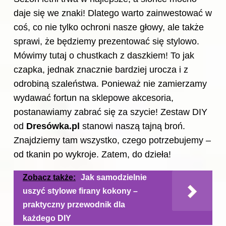
daje się we znaki! Dlatego warto zainwestować w
coś, co nie tylko ochroni nasze głowy, ale także
sprawi, że będziemy prezentować się stylowo.
Mówimy tutaj o chustkach z daszkiem! To jak
czapka, jednak znacznie bardziej urocza i z
odrobiną szaleństwa. Ponieważ nie zamierzamy
wydawać fortun na sklepowe akcesoria,
postanawiamy zabrać się za szycie! Zestaw DIY
od
Dresówka.pl
stanowi naszą tajną broń.
Znajdziemy tam wszystko, czego potrzebujemy –
od tkanin po wykroje. Zatem, do dzieła!
Zobacz także:
Jak samodzielnie
uszyć stylowe firany kokony –
praktyczny przewodnik dla
każdego DIY