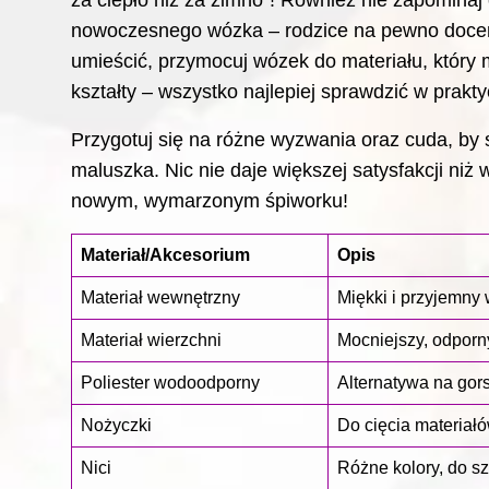
za ciepło niż za zimno”! Również nie zapominaj
nowoczesnego wózka – rodzice na pewno docenią
umieścić, przymocuj wózek do materiału, który 
kształty – wszystko najlepiej sprawdzić w prakty
Przygotuj się na różne wyzwania oraz cuda, by 
maluszka. Nic nie daje większej satysfakcji niż
nowym, wymarzonym śpiworku!
Materiał/Akcesorium
Opis
Materiał wewnętrzny
Miękki i przyjemny 
Materiał wierzchni
Mocniejszy, odporny
Poliester wodoodporny
Alternatywa na go
Nożyczki
Do cięcia materiał
Nici
Różne kolory, do sz