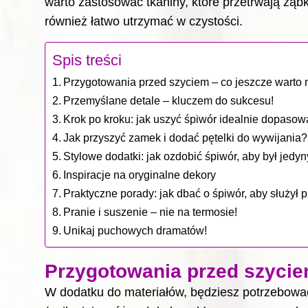
warto zastosować tkaniny, które przetrwają ząbki
również łatwo utrzymać w czystości.
Spis treści
Przygotowania przed szyciem – co jeszcze warto
Przemyślane detale – kluczem do sukcesu!
Krok po kroku: jak uszyć śpiwór idealnie dopaso
Jak przyszyć zamek i dodać pętelki do wywijania
Stylowe dodatki: jak ozdobić śpiwór, aby był jed
Inspiracje na oryginalne dekory
Praktyczne porady: jak dbać o śpiwór, aby służył p
Pranie i suszenie – nie na termosie!
Unikaj puchowych dramatów!
Przygotowania przed szycie
W dodatku do materiałów, będziesz potrzebować 