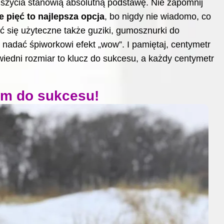
 szycia
stanowią absolutną podstawę. Nie zapomnij
 pięć to najlepsza opcja
, bo nigdy nie wiadomo, co
ć się użyteczne także guziki, gumosznurki do
 nadać śpiworkowi efekt „wow”. I pamiętaj, centymetr
wiedni rozmiar to klucz do sukcesu, a każdy centymetr
em do sukcesu!