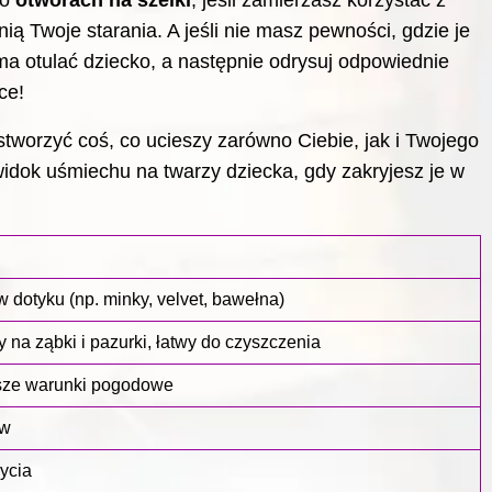
 o
otworach na szelki
, jeśli zamierzasz korzystać z
 Twoje starania. A jeśli nie masz pewności, gdzie je
ma otulać dziecko, a następnie odrysuj odpowiednie
ce!
stworzyć coś, co ucieszy zarówno Ciebie, jak i Twojego
 widok uśmiechu na twarzy dziecka, gdy zakryjesz je w
w dotyku (np. minky, velvet, bawełna)
 na ząbki i pazurki, łatwy do czyszczenia
rsze warunki pogodowe
ów
ycia