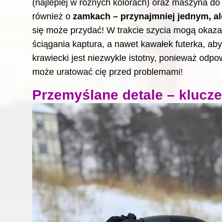
(najlepiej w różnych kolorach) oraz maszyna
do
również o
zamkach – przynajmniej jednym, ale
się może przydać! W trakcie szycia mogą okaza
ściągania kaptura, a nawet kawałek futerka, aby
krawiecki jest niezwykle istotny, ponieważ odpo
może uratować cię przed problemami!
Przemyślane detale – klucz