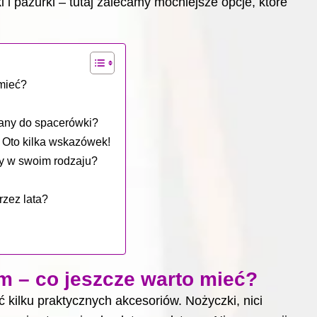
 i pazurki – tutaj zalecamy mocniejsze opcje, które
 mieć?
wany do spacerówki?
? Oto kilka wskazówek!
yny w swoim rodzaju?
rzez lata?
m – co jeszcze warto mieć?
kilku praktycznych akcesoriów. Nożyczki, nici