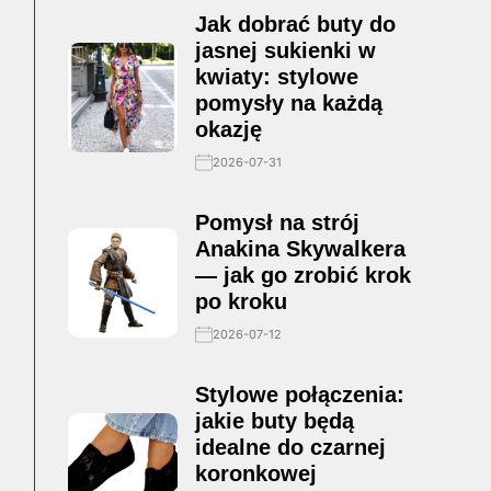
Jak dobrać buty do
jasnej sukienki w
kwiaty: stylowe
pomysły na każdą
okazję
2026-07-31
Pomysł na strój
Anakina Skywalkera
— jak go zrobić krok
po kroku
2026-07-12
Stylowe połączenia:
jakie buty będą
idealne do czarnej
koronkowej