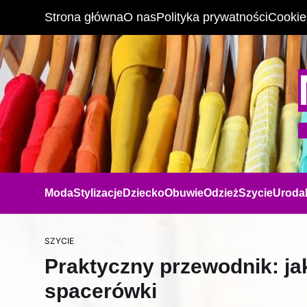
Strona główna
O nas
Polityka prywatności
Cookie
Moda
Stylizacje
Dziecko
Obuwie
Odzież
Szycie
Uroda
SZYCIE
Praktyczny przewodnik: ja
spacerówki