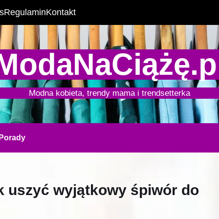
s
Regulamin
Kontakt
ModaNaCiążę.p
Modna kobieta, trendy mama i trendsetterka
Porady
k uszyć wyjątkowy śpiwór do