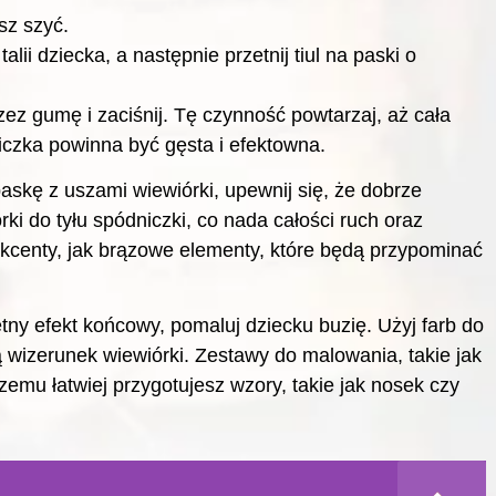
sz szyć.
ii dziecka, a następnie przetnij tiul na paski o
zez gumę i zaciśnij. Tę czynność powtarzaj, aż cała
czka powinna być gęsta i efektowna.
askę z uszami wiewiórki, upewnij się, że dobrze
ki do tyłu spódniczki, co nada całości ruch oraz
centy, jak brązowe elementy, które będą przypominać
ny efekt końcowy, pomaluj dziecku buzię. Użyj farb do
lą wizerunek wiewiórki. Zestawy do malowania, takie jak
zemu łatwiej przygotujesz wzory, takie jak nosek czy