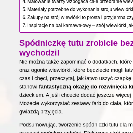
Malowanie twarzy wzbogaca całe przebranie wiew
Materiały potrzebne do wykonania stroju wiewiór
Zakupy na strój wiewiórki to prosta i przyjemna c
Inspiracje na bal karnawałowy – strój wiewiórki j
Spódniczkę tutu zrobicie bez
wychodzi!
Nie można także zapominać o dodatkach, które 
oraz ogonie wiewiórki, które będziecie mogli ła
czas i chęci, przeczytaj,
jak łatwo uszyć czapkę 
stanowi
fantastyczną okazję do rozwinięcia 
dzieckiem. A jeśli chcecie dodać jeszcze więcej
Możecie wykorzystać zestawy farb do ciała, któ
gwiazdą przyjęcia.
Podsumowując, tworzenie spódniczki tutu dla mał