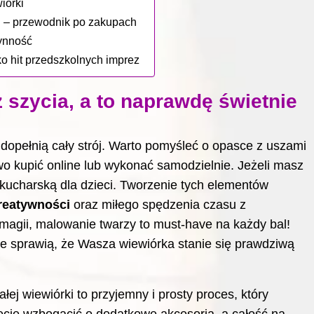
iórki
ki – przewodnik po zakupach
zynność
ako hit przedszkolnych imprez
 szycia, a to naprawdę świetnie
dopełnią cały strój. Warto pomyśleć o opasce z uszami
two kupić online lub wykonać samodzielnie. Jeżeli masz
kucharską dla dzieci
. Tworzenie tych elementów
kreatywności
oraz miłego spędzenia czasu z
 magii, malowanie twarzy to must-have na każdy bal!
re sprawią, że Wasza wiewiórka stanie się prawdziwą
ej wiewiórki to przyjemny i prosty proces, który