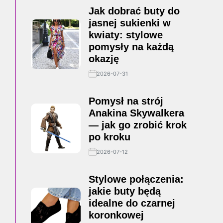
Jak dobrać buty do
jasnej sukienki w
kwiaty: stylowe
pomysły na każdą
okazję
2026-07-31
Pomysł na strój
Anakina Skywalkera
— jak go zrobić krok
po kroku
2026-07-12
Stylowe połączenia:
jakie buty będą
idealne do czarnej
koronkowej