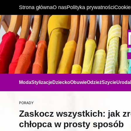
Strona główna
O nas
Polityka prywatności
Cookie
Moda
Stylizacje
Dziecko
Obuwie
Odzież
Szycie
Uroda
PORADY
Zaskocz wszystkich: jak zro
chłopca w prosty sposób