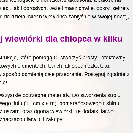
ecie wzbogacić o dodatkowe akcesoria, a całość na
i, jak i dorosłych. Jeżeli masz chwilę, odkryj
sekrety
ęc do dzieła! Niech wiewiórka zabłyśnie w swojej nowej,
j wiewiórki dla chłopca w kilku
rukcje, które pomogą Ci stworzyć prosty i efektowny
czowych elementach, takich jak spódniczka tutu,
wy sposób odmienią całe przebranie. Postępuj zgodnie z
cję!
zystkie potrzebne materiały. Do stworzenia stroju
ego tiulu (15 cm x 9 m), pomarańczowego t-shirtu,
z uszami oraz ogona wiewiórki. Te dodatki łatwo
 znacząco ułatwi Ci zakupy.