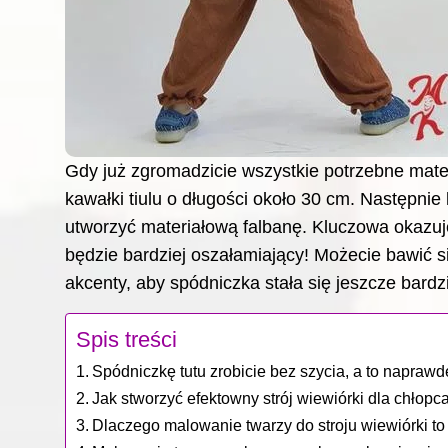
Gdy już zgromadzicie wszystkie potrzebne mater
kawałki tiulu o długości około 30 cm. Następni
utworzyć materiałową falbanę. Kluczowa okazuj
będzie bardziej oszałamiający! Możecie bawić s
akcenty, aby spódniczka stała się jeszcze bardz
Spis treści
Spódniczkę tutu zrobicie bez szycia, a to naprawd
Jak stworzyć efektowny strój wiewiórki dla chłopc
Dlaczego malowanie twarzy do stroju wiewiórki to 