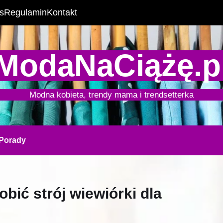
s
Regulamin
Kontakt
ModaNaCiążę.p
Modna kobieta, trendy mama i trendsetterka
Porady
bić strój wiewiórki dla