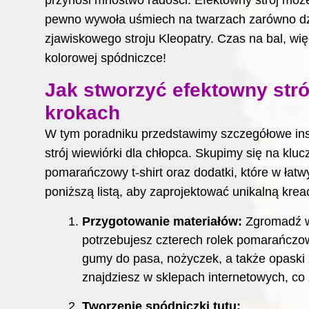
przynosi mnóstwo radości. Efektowny strój moż
pewno wywoła uśmiech na twarzach zarówno dziec
zjawiskowego stroju Kleopatry
. Czas na bal, wi
kolorowej spódniczce!
Jak stworzyć efektowny stró
krokach
W tym poradniku przedstawimy szczegółowe inst
strój wiewiórki dla chłopca. Skupimy się na klu
pomarańczowy t-shirt oraz dodatki, które w łat
poniższą listą, aby zaprojektować unikalną krea
Przygotowanie materiałów:
Zgromadź ws
potrzebujesz czterech rolek pomarańczow
gumy do pasa, nożyczek, a także opaski 
znajdziesz w sklepach internetowych, co
Tworzenie spódniczki tutu: