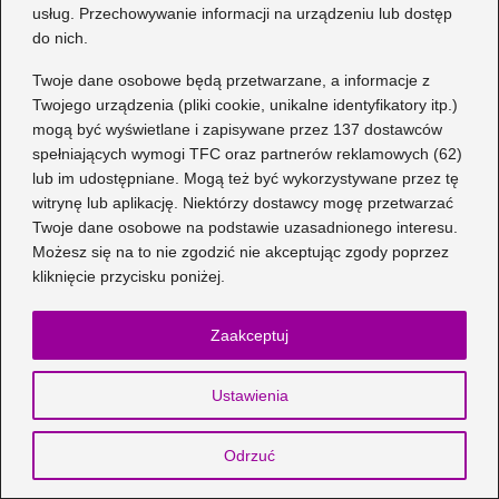
usług. Przechowywanie informacji na urządzeniu lub dostęp
do nich.
Jak stworzyć idealne ubranko
pooperacyjne dla psa krok po kroku?
Twoje dane osobowe będą przetwarzane, a informacje z
Twojego urządzenia (pliki cookie, unikalne identyfikatory itp.)
Jak dobrać idealny rozmiar butów do
mogą być wyświetlane i zapisywane przez 137 dostawców
wody? Praktyczny poradnik dla
spełniających wymogi TFC oraz partnerów reklamowych (62)
każdego miłośnika wodnych przygód
lub im udostępniane. Mogą też być wykorzystywane przez tę
witrynę lub aplikację. Niektórzy dostawcy mogę przetwarzać
Magiczne sposoby na farbowanie jajek
Twoje dane osobowe na podstawie uzasadnionego interesu.
na różowo – odkryj swoje ulubione
Możesz się na to nie zgodzić nie akceptując zgody poprzez
kliknięcie przycisku poniżej.
techniki!
Wybór pierwszych butów dla dziecka:
Zaakceptuj
Jaką firmę wybrać?
Ustawienia
Jak prawidłowo odczytać rozmiar
pierścionka 60mm?
Odrzuć
Praktyczne sposoby na zmniejszenie