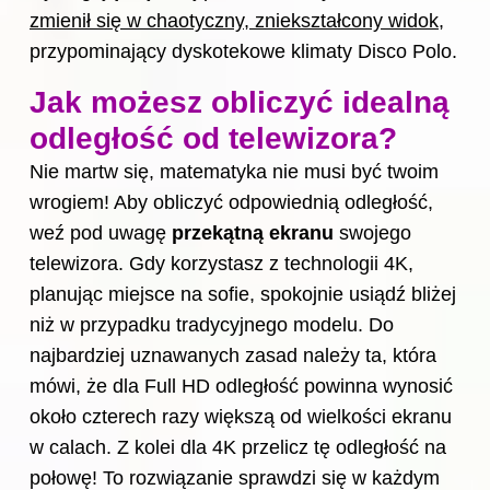
zmienił się w chaotyczny, zniekształcony widok
,
przypominający dyskotekowe klimaty Disco Polo.
Jak możesz obliczyć idealną
odległość od telewizora?
Nie martw się, matematyka nie musi być twoim
wrogiem! Aby obliczyć odpowiednią odległość,
weź pod uwagę
przekątną ekranu
swojego
telewizora. Gdy korzystasz z technologii 4K,
planując miejsce na sofie, spokojnie usiądź bliżej
niż w przypadku tradycyjnego modelu. Do
najbardziej uznawanych zasad należy ta, która
mówi, że dla Full HD odległość powinna wynosić
około czterech razy większą od wielkości ekranu
w calach. Z kolei dla 4K przelicz tę odległość na
połowę! To rozwiązanie sprawdzi się w każdym