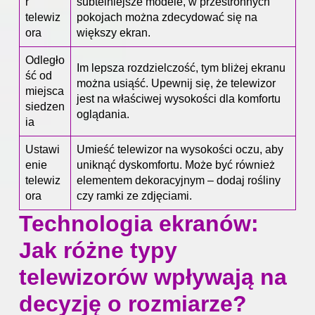
r
subtelniejsze modele, w przestronnych
telewiz
pokojach można zdecydować się na
ora
większy ekran.
Odległo
Im lepsza rozdzielczość, tym bliżej ekranu
ść od
można usiąść. Upewnij się, że telewizor
miejsca
jest na właściwej wysokości dla komfortu
siedzen
oglądania.
ia
Ustawi
Umieść telewizor na wysokości oczu, aby
enie
uniknąć dyskomfortu. Może być również
telewiz
elementem dekoracyjnym – dodaj rośliny
ora
czy ramki ze zdjęciami.
Technologia ekranów:
Jak różne typy
telewizorów wpływają na
decyzję o rozmiarze?