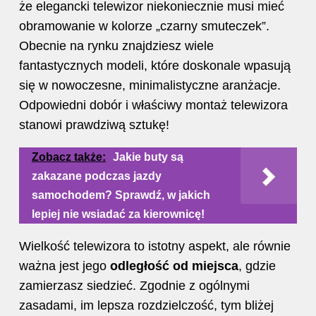
że elegancki telewizor niekoniecznie musi mieć
obramowanie w kolorze „czarny smuteczek”.
Obecnie na rynku znajdziesz wiele
fantastycznych modeli, które doskonale wpasują
się w nowoczesne, minimalistyczne aranżacje.
Odpowiedni dobór i właściwy montaż telewizora
stanowi prawdziwą sztukę!
Zobacz także:
Jakie buty są
zakazane podczas jazdy
samochodem? Sprawdź, w jakich
lepiej nie wsiadać za kierownicę!
Wielkość telewizora to istotny aspekt, ale równie
ważna jest jego
odległość od miejsca
, gdzie
zamierzasz siedzieć. Zgodnie z ogólnymi
zasadami, im lepsza rozdzielczość, tym bliżej