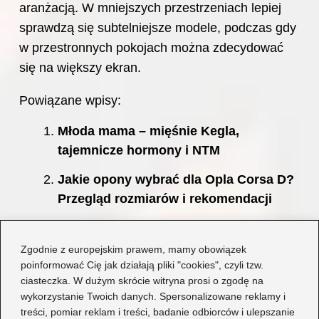
aranżacją. W mniejszych przestrzeniach lepiej
sprawdzą się subtelniejsze modele, podczas gdy
w przestronnych pokojach można zdecydować
się na większy ekran.
Powiązane wpisy:
Młoda mama – mięśnie Kegla,
tajemnicze hormony i NTM
Jakie opony wybrać dla Opla Corsa D?
Przegląd rozmiarów i rekomendacji
Jak określić prawidłowy rozmiar
członka? Fakty i mity, które musisz
Zgodnie z europejskim prawem, mamy obowiązek
poinformować Cię jak działają pliki "cookies", czyli tzw.
znać
ciasteczka. W dużym skrócie witryna prosi o zgodę na
Praktyczne sposoby na efektywne
wykorzystanie Twoich danych. Spersonalizowane reklamy i
treści, pomiar reklam i treści, badanie odbiorców i ulepszanie
zmniejszenie rozmiaru obrazu