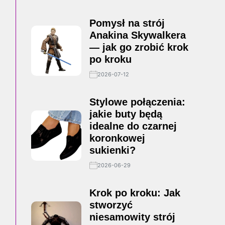
Pomysł na strój
Anakina Skywalkera
— jak go zrobić krok
po kroku
2026-07-12
Stylowe połączenia:
jakie buty będą
idealne do czarnej
koronkowej
sukienki?
2026-06-29
Krok po kroku: Jak
stworzyć
niesamowity strój