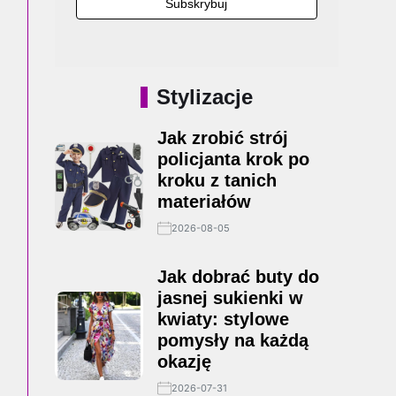
Stylizacje
Jak zrobić strój
policjanta krok po
kroku z tanich
materiałów
2026-08-05
Jak dobrać buty do
jasnej sukienki w
kwiaty: stylowe
pomysły na każdą
okazję
2026-07-31