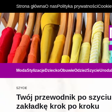
Strona główna
O nas
Polityka prywatności
Cookie
Moda
Stylizacje
Dziecko
Obuwie
Odzież
Szycie
Uroda
SZYCIE
Twój przewodnik po szyciu
zakładkę krok po kroku