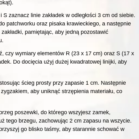
okąt).
 S zaznacz linie zakładek w odległości 3 cm od siebie.
 do patchworku oraz pisaka krawieckiego, a następnie
j zakładki, pamiętając, aby jedną pozostawić
u.
, czy wymiary elementów R (23 x 17 cm) oraz S (17 x
ek. Do docięcia użyj dużej kwadratowej linijki, aby
stosując ścieg prosty przy zapasie 1 cm. Następnie
ygzakiem, aby uniknąć strzępienia materiału, co
brzeg poszewki, do którego wszyjesz zamek,
dłuż tego brzegu, zachowując 2 cm zapasu na wszycie.
rzyszyj go blisko taśmy, aby starannie schować w