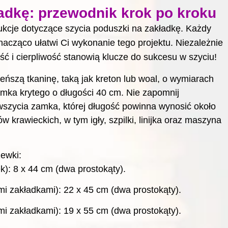
adkę: przewodnik krok po kroku
rukcje dotyczące szycia poduszki na zakładkę. Każdy
acząco ułatwi Ci wykonanie tego projektu. Niezależnie
ść i cierpliwość stanowią klucze do sukcesu w szyciu!
eńszą tkaninę, taką jak kreton lub woal, o wymiarach
mka krytego o długości 40 cm. Nie zapomnij
i wszycia zamka, której długość powinna wynosić około
 krawieckich, w tym igły, szpilki, linijka oraz maszyna
ewki:
): 8 x 44 cm (dwa prostokąty).
i zakładkami): 22 x 45 cm (dwa prostokąty).
i zakładkami): 19 x 55 cm (dwa prostokąty).