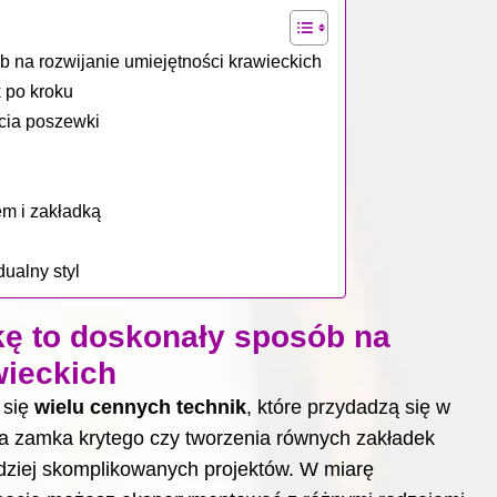
b na rozwijanie umiejętności krawieckich
 po kroku
ycia poszewki
em i zakładką
ualny styl
kę to doskonały sposób na
wieckich
 się
wielu cennych technik
, które przydadzą się w
ia zamka krytego czy tworzenia równych zakładek
ardziej skomplikowanych projektów. W miarę