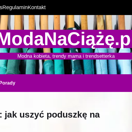
s
Regulamin
Kontakt
ModaNaCiążę.p
Modna kobieta, trendy mama i trendsetterka
Porady
: jak uszyć poduszkę na