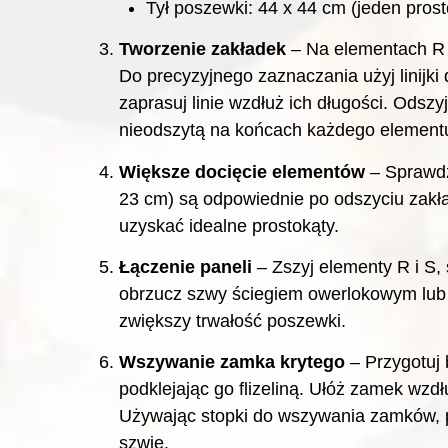
Tył poszewki: 44 x 44 cm (jeden prost
Tworzenie zakładek
– Na elementach R i
Do precyzyjnego zaznaczania użyj linijki
zaprasuj linie wzdłuż ich długości. Odszy
nieodszytą na końcach każdego element
Większe docięcie elementów
– Sprawdź
23 cm) są odpowiednie po odszyciu zakład
uzyskać idealne prostokąty.
Łączenie paneli
– Zszyj elementy R i S, 
obrzucz szwy ściegiem owerlokowym lub z
zwiększy trwałość poszewki.
Wszywanie zamka krytego
– Przygotuj 
podklejając go flizeliną. Ułóż zamek wz
Używając stopki do wszywania zamków, p
szwie.