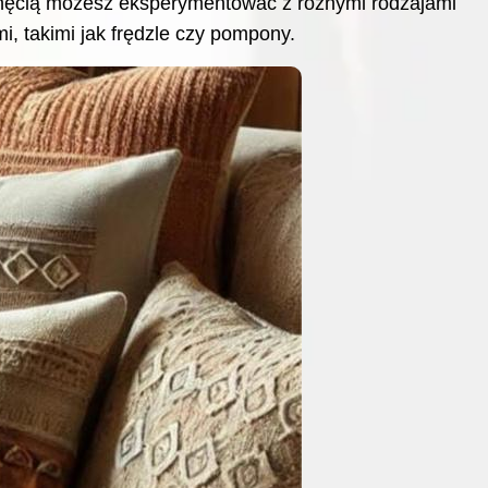
 chęcią możesz eksperymentować z różnymi rodzajami
i, takimi jak frędzle czy pompony.