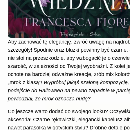
Aby zachować tę elegancję, zwróć uwagę na najdrob
szczegóły! Spodnie oraz bluzki powinny być czarne, 
nie stoi na przeszkodzie, aby wzbogacić je o czerwie
szarość, w zależności od Twojej wyobraźni. Z kolei j
ochotę na bardziej odważne kreacje, zrób mix koloró
„mrok z klasą”!
Wypróbuj jakąś szaloną kompozycję,
podejście do
Halloween
na pewno zapadnie w pamię
powiedział, że mrok oznacza nudę?
Co jeszcze warto dodać do swojego looku? Oczywiś
akcesoria! Czarne rękawiczki, elegancki kapelusz a
nawet parasolka w gotyckim stylu? Drobne detale pot