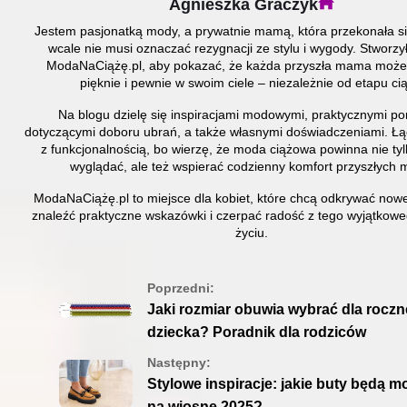
Agnieszka Graczyk
Jestem pasjonatką mody, a prywatnie mamą, która przekonała si
wcale nie musi oznaczać rezygnacji ze stylu i wygody. Stworz
ModaNaCiążę.pl, aby pokazać, że każda przyszła mama może 
pięknie i pewnie w swoim ciele – niezależnie od etapu cią
Na blogu dzielę się inspiracjami modowymi, praktycznymi p
dotyczącymi doboru ubrań, a także własnymi doświadczeniami. Łą
z funkcjonalnością, bo wierzę, że moda ciążowa powinna nie ty
wyglądać, ale też wspierać codzienny komfort przyszłych
ModaNaCiążę.pl to miejsce dla kobiet, które chcą odkrywać nowe 
znaleźć praktyczne wskazówki i czerpać radość z tego wyjątkow
życiu.
Poprzedni:
Jaki rozmiar obuwia wybrać dla rocz
dziecka? Poradnik dla rodziców
Następny:
Stylowe inspiracje: jakie buty będą 
na wiosnę 2025?