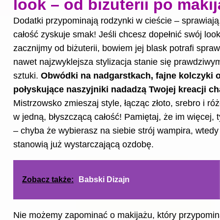
look – od biżuterii po makij
Dodatki przypominają rodzynki w cieście – sprawiają
całość zyskuje smak! Jeśli chcesz dopełnić swój look
zacznijmy od biżuterii, bowiem jej blask potrafi spraw
nawet najzwyklejsza stylizacja stanie się prawdziwy
sztuki.
Obwódki na nadgarstkach, fajne kolczyki 
połyskujące naszyjniki nadadzą Twojej kreacji ch
Mistrzowsko zmieszaj style, łącząc złoto, srebro i ró
w jedną, błyszczącą całość! Pamiętaj, że im więcej, t
– chyba że wybierasz na siebie strój wampira, wtedy 
stanowią już wystarczającą ozdobę.
Zobacz także:
Babski Dizajn
Nie możemy zapominać o makijażu, który przypomina