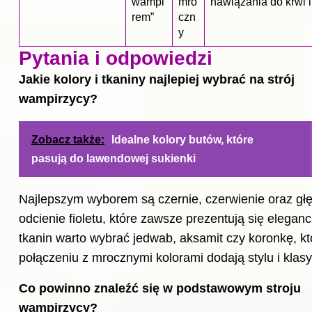
wampi
mro
nawiązania do krwi 
rem”
czn
y
Pytania i odpowiedzi
Jakie kolory i tkaniny najlepiej wybrać na strój
wampirzycy?
Zobacz także:
Idealne kolory butów, które
pasują do lawendowej sukienki
Najlepszym wyborem są czernie, czerwienie oraz gł
odcienie fioletu, które zawsze prezentują się elegan
tkanin warto wybrać jedwab, aksamit czy koronkę, kt
połączeniu z mrocznymi kolorami dodają stylu i klasy
Co powinno znaleźć się w podstawowym stroju
wampirzycy?