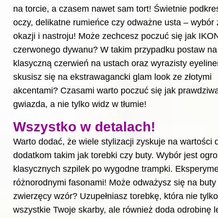
na torcie, a czasem nawet sam tort! Świetnie podkre
oczy, delikatne rumieńce czy odważne usta – wybór 
okazji i nastroju! Może zechcesz poczuć się jak IKO
czerwonego dywanu? W takim przypadku postaw na
klasyczną czerwień na ustach oraz wyrazisty eyeline
skusisz się na ekstrawagancki glam look ze złotymi
akcentami? Czasami warto poczuć się jak prawdziw
gwiazda, a nie tylko widz w tłumie!
Wszystko w detalach!
Warto dodać, że wiele stylizacji zyskuje na wartości 
dodatkom takim jak torebki czy buty. Wybór jest ogr
klasycznych szpilek po wygodne trampki. Eksperyme
różnorodnymi fasonami! Może odważysz się na buty
zwierzęcy wzór? Uzupełniasz torebkę, która nie tylk
wszystkie Twoje skarby, ale również doda odrobinę l