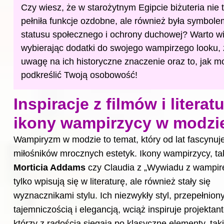
Czy wiesz, że w starożytnym Egipcie biżuteria nie 
pełniła funkcje ozdobne, ale również była symbole
statusu społecznego i ochrony duchowej? Warto wi
wybierając dodatki do swojego wampirzego looku, 
uwagę na
ich historyczne znaczenie oraz to, jak 
podkreślić Twoją osobowość!
Inspiracje z filmów i literat
ikony wampirzycy w modzi
Wampiryzm w modzie to temat, który od lat fascynuj
miłośników mrocznych estetyk. Ikony wampirzycy, tak
Morticia Addams
czy Claudia z „Wywiadu z wampir
tylko wpisują się w literaturę, ale również stały się
wyznacznikami stylu. Ich niezwykły styl, przepełnion
tajemniczością i elegancją, wciąż inspiruje projektan
którzy z radością sięgają po klasyczne elementy, taki