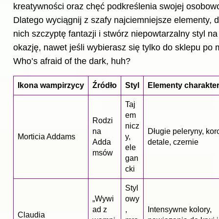
kreatywności oraz chęć podkreślenia swojej osobowo
Dlatego wyciągnij z szafy najciemniejsze elementy, 
nich szczyptę fantazji i stwórz niepowtarzalny styl n
okazję, nawet jeśli wybierasz się tylko do sklepu po 
Who’s afraid of the dark, huh?
Ikona wampirzycy
Źródło
Styl
Elementy charakte
Taj
em
Rodzi
nicz
na
Długie peleryny, ko
Morticia Addams
y,
Adda
detale, czernie
ele
msów
gan
cki
Styl
„Wywi
owy
ad z
,
Intensywne kolory,
Claudia