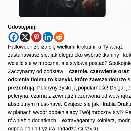
Udostępnij:
Halloween zbliża się wielkimi krokami, a Ty wciąż
zastanawiasz się, jak elegancko wybrać tkaniny i kol
wcielić się w mroczną, ale stylową postać? Spokojnie
Zaczynamy od podstaw –
czernie, czerwienie oraz
odcienie fioletu to klasyki, które zawsze dobrze s
prezentują
. Peleryny zyskują popularność! Długa, j
peleryna, czarna z zewnątrz i czerwona od wewnątrz,
absolutnym must-have. Czujesz się jak Hrabia Draku
w planach wybór dopełniający Twój mroczny styl? Pa
również o dodatkach – extravagantny kołnierz, modn
odpowiednia fryzura nadadzą Ci szyku.