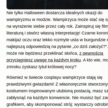
Nie tylko Halloween dostarcza idealnych okazji do
wampiryzmu w modzie. Wampirzyca może stać się 
na wyrażenie siebie przez cały rok. Zainspiruj się fi
literaturą i stwórz własną interpretację! Czarne koron
makijaż oczu oraz lekko rozmyte usta w burgundzie
najlepszą odpowiedzią na pytanie „co dziś założyć?”
może nie będziesz przeklinać słońca,
z pewnością
przyciągniesz uwagę na każdym kroku
. A kto wie, m
zmroku zyskasz tytuł królowej nocy?
Również w świecie cosplayu wampirzyce stają się
prawdziwymi gwiazdami! Z własnoręcznie stworzon
kostiumem inspirowanym ulubioną postacią, masz s
zabłysnąć na każdym konwencie. Nie musisz być 
grafikiem, aby skomponować strój; wystarczy odrobi