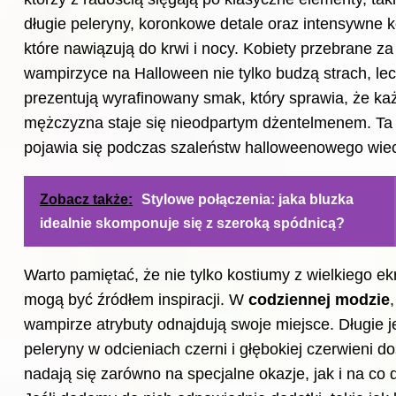
długie peleryny, koronkowe detale oraz intensywne k
które nawiązują do krwi i nocy. Kobiety przebrane za
wampirzyce na Halloween nie tylko budzą strach, lec
prezentują wyrafinowany smak, który sprawia, że ka
mężczyzna staje się nieodpartym dżentelmenem. Ta 
pojawia się podczas szaleństw halloweenowego wie
Zobacz także:
Stylowe połączenia: jaka bluzka
idealnie skomponuje się z szeroką spódnicą?
Warto pamiętać, że nie tylko kostiumy z wielkiego e
mogą być źródłem inspiracji. W
codziennej
modzie
,
wampirze atrybuty odnajdują swoje miejsce. Długie 
peleryny w odcieniach czerni i głębokiej czerwieni d
nadają się zarówno na specjalne okazje, jak i na co 