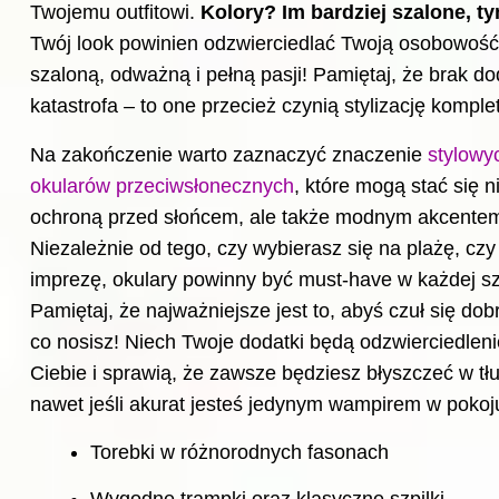
Twojemu outfitowi.
Kolory? Im bardziej szalone, ty
Twój
look
powinien odzwierciedlać Twoją osobowość
szaloną, odważną i pełną pasji! Pamiętaj, że brak d
katastrofa – to one przecież czynią stylizację komple
Na zakończenie warto zaznaczyć znaczenie
stylowy
okularów przeciwsłonecznych
, które mogą stać się ni
ochroną przed słońcem, ale także modnym akcente
Niezależnie od tego, czy wybierasz się na plażę, cz
imprezę, okulary powinny być must-have w każdej sz
Pamiętaj, że najważniejsze jest to, abyś czuł się dob
co nosisz! Niech Twoje dodatki będą odzwierciedlen
Ciebie i sprawią, że zawsze będziesz błyszczeć w tł
nawet jeśli akurat jesteś jedynym wampirem w pokoj
Torebki w różnorodnych fasonach
Wygodne trampki oraz klasyczne szpilki