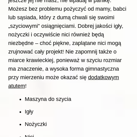
jeszcze jej nie masz, nie wpadaj w panikę.
Możesz bez problemu pożyczyć od mamy, babci
lub sąsiada, który z dumą chwali się swoimi
„szyciowymi” osiągnięciami. Dobrej jakości igły,
nożyczki i oczywiście nici również będą
niezbędne – choć piękne, zaplątane nici mogą
zrujnować cały projekt! Nie zapomnij także o
miarce krawieckiej, ponieważ w szyciu rozmiar
ma znaczenie, a wysoka forma gimnastyczna
przy mierzeniu może okazać się
dodatkowym
atutem
!
Maszyna do szycia
Igły
Nożyczki
Nici