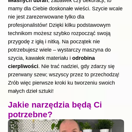
własnych ubrań
, zabawek czy dekoracji, to
mamy dla Ciebie doskonałe wieści. Szycie wcale
nie jest zarezerwowane tylko dla
profesjonalistów! Dzięki kilku podstawowym
technikom możesz szybko rozpocząć swoją
przygodę z igłą i nitką. Na początek nie
potrzebujesz wiele – wystarczy maszyna do
szycia, kawałek materiału i
odrobina
cierpliwości
. Nie trać nadziei, gdy zdarzy się
przerwany szew; wszyscy przez to przechodzą!
Zrób więc pierwsze kroki ku tworzeniu swoich
małych dzieł sztuki!
Jakie narzędzia będą Ci
potrzebne?