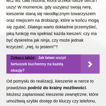
lecz też cała historia, która urzeka nasze serca i
uszy! W momencie, gdy uszyjesz swoją nerę,
kieszenie staną się nieodłącznym towarzyszem
oraz miejscem na drobiazgi, które w końcu mogą
się zgubić. Dlatego warto dokładnie przemyśleć,
jaką funkcję ma spełniać każda kieszeń: czy ma
być dyskretna jak ninja, czy może jednak
krzyczeć: „Hej, tu jestem!”?
Zobacz także:
Jak łatwo uszyć
fartuszek kuchenny na każdą
okazję?
Od pomysłu do realizacji, kieszenie w nerce to
prawdziwa
podróż do krainy możliwości
.
Możesz zaplanować kieszenie zewnętrzne, które
umożliwią szybki dostęp do kluczy czy telefonu,