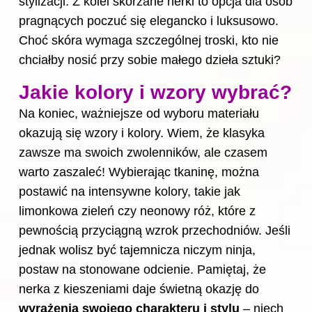
stylizacji. Z kolei skórzane nerki to opcja dla osób
pragnących poczuć się elegancko i luksusowo.
Choć skóra wymaga szczególnej troski, kto nie
chciałby nosić przy sobie małego dzieła sztuki?
Jakie kolory i wzory wybrać?
Na koniec, ważniejsze od wyboru materiału
okazują się wzory i kolory. Wiem, że klasyka
zawsze ma swoich zwolenników, ale czasem
warto zaszaleć! Wybierając tkaninę, można
postawić na intensywne kolory, takie jak
limonkowa zieleń czy neonowy róż, które z
pewnością przyciągną wzrok przechodniów. Jeśli
jednak wolisz być tajemnicza niczym ninja,
postaw na stonowane odcienie. Pamiętaj, że
nerka z kieszeniami daje świetną okazję do
wyrażenia swojego charakteru i stylu
– niech