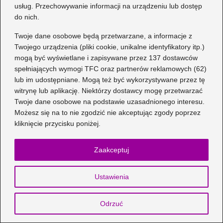
usług. Przechowywanie informacji na urządzeniu lub dostęp
do nich.
Twoje dane osobowe będą przetwarzane, a informacje z
Twojego urządzenia (pliki cookie, unikalne identyfikatory itp.)
mogą być wyświetlane i zapisywane przez 137 dostawców
spełniających wymogi TFC oraz partnerów reklamowych (62)
lub im udostępniane. Mogą też być wykorzystywane przez tę
Jak uszyć pieska: łatwy wzór i triki dla
witrynę lub aplikację. Niektórzy dostawcy mogę przetwarzać
początkujących
Twoje dane osobowe na podstawie uzasadnionego interesu.
Możesz się na to nie zgodzić nie akceptując zgody poprzez
2026-08-03
kliknięcie przycisku poniżej.
Zaakceptuj
Ustawienia
Odrzuć