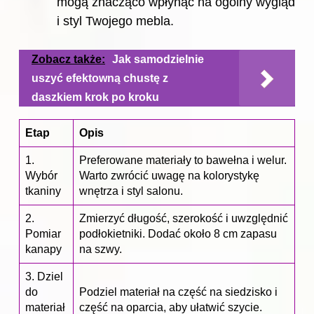
mogą znacząco wpłynąć na ogólny wygląd
i styl Twojego mebla.
Zobacz także:
Jak samodzielnie
uszyć efektowną chustę z
daszkiem krok po kroku
Etap
Opis
1.
Preferowane materiały to bawełna i welur.
Wybór
Warto zwrócić uwagę na kolorystykę
tkaniny
wnętrza i styl salonu.
2.
Zmierzyć długość, szerokość i uwzględnić
Pomiar
podłokietniki. Dodać około 8 cm zapasu
kanapy
na szwy.
3. Dziel
do
Podziel materiał na część na siedzisko i
materiał
część na oparcia, aby ułatwić szycie.