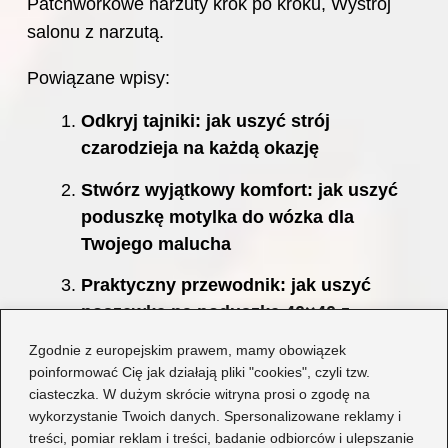
Patchworkowe narzuty krok po kroku, Wystrój
salonu z narzutą.
Powiązane wpisy:
Odkryj tajniki: jak uszyć strój
czarodzieja na każdą okazję
Stwórz wyjątkowy komfort: jak uszyć
poduszkę motylka do wózka dla
Twojego malucha
Praktyczny przewodnik: jak uszyć
poszewkę na poduszkę 40×40 z
zamkiem w łatwy sposób
Zgodnie z europejskim prawem, mamy obowiązek
poinformować Cię jak działają pliki "cookies", czyli tzw.
Prosty przewodnik: Jak uszyć torebkę
ciasteczka. W dużym skrócie witryna prosi o zgodę na
krok po kroku
wykorzystanie Twoich danych. Spersonalizowane reklamy i
treści, pomiar reklam i treści, badanie odbiorców i ulepszanie