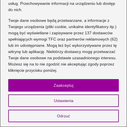
Stylowy pokrowiec na krzesło w hot
usług. Przechowywanie informacji na urządzeniu lub dostęp
mikołajowej odsłonie – jak uszyć
do nich.
samodzielnie?
Twoje dane osobowe będą przetwarzane, a informacje z
Twojego urządzenia (pliki cookie, unikalne identyfikatory itp.)
Jak z prostoty stworzyć okrągłą
mogą być wyświetlane i zapisywane przez 137 dostawców
marszczoną poduszkę krok po kroku
spełniających wymogi TFC oraz partnerów reklamowych (62)
lub im udostępniane. Mogą też być wykorzystywane przez tę
Krok po kroku: jak uszyć długą suknię
witrynę lub aplikację. Niektórzy dostawcy mogę przetwarzać
wieczorową, która zachwyci każdego
Twoje dane osobowe na podstawie uzasadnionego interesu.
Możesz się na to nie zgodzić nie akceptując zgody poprzez
Szyjemy z pasją: jak uszyć okładkę na
kliknięcie przycisku poniżej.
książkę, która zachwyci każdego
Praktyczny poradnik: jak uszyć pościel
Zaakceptuj
do przedszkola krok po kroku
Ustawienia
Przewodnik krok po kroku: jak uszyć
bryczesy idealnie dopasowane do
Odrzuć
Twojego stylu