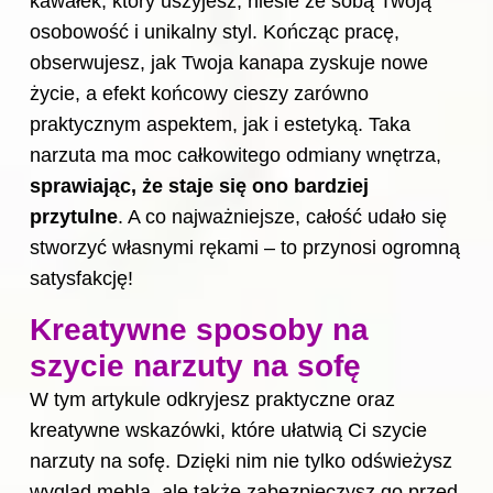
kawałek, który uszyjesz, niesie ze sobą Twoją
osobowość i unikalny styl. Kończąc pracę,
obserwujesz, jak Twoja kanapa zyskuje nowe
życie, a efekt końcowy cieszy zarówno
praktycznym aspektem, jak i estetyką. Taka
narzuta ma moc całkowitego odmiany wnętrza,
sprawiając, że staje się ono bardziej
przytulne
. A co najważniejsze, całość udało się
stworzyć własnymi rękami – to przynosi ogromną
satysfakcję!
Kreatywne sposoby na
szycie narzuty na sofę
W tym artykule odkryjesz praktyczne oraz
kreatywne wskazówki, które ułatwią Ci szycie
narzuty na sofę. Dzięki nim nie tylko odświeżysz
wygląd mebla, ale także zabezpieczysz go przed