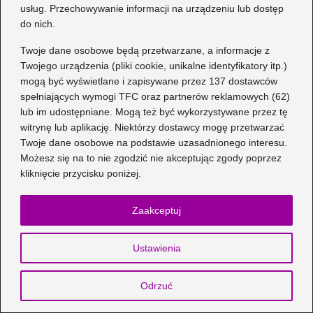
Etyka w Modzie
usług. Przechowywanie informacji na urządzeniu lub dostęp
do nich.
Kolorowe Suknie i Rozbawione Pary:
Twoje dane osobowe będą przetwarzane, a informacje z
Wirujący Taniec Jak Kwiaty w Słońcu
Twojego urządzenia (pliki cookie, unikalne identyfikatory itp.)
mogą być wyświetlane i zapisywane przez 137 dostawców
Idealne skarpety do granatowego
spełniających wymogi TFC oraz partnerów reklamowych (62)
garnituru i czarnych butów – jak
lub im udostępniane. Mogą też być wykorzystywane przez tę
wybrać?
witrynę lub aplikację. Niektórzy dostawcy mogę przetwarzać
Twoje dane osobowe na podstawie uzasadnionego interesu.
Twórz wyjątkową biżuterię z kamieni
Możesz się na to nie zgodzić nie akceptując zgody poprzez
naturalnych – krok po kroku do
kliknięcie przycisku poniżej.
pięknych projektów
Zaakceptuj
Jakie buty najlepiej pasują do zielonej
sukienki? Oto nasze propozycje
Ustawienia
Jak dobrać rozmiar S do swojego
wzrostu? Praktyczny przewodnik
Odrzuć