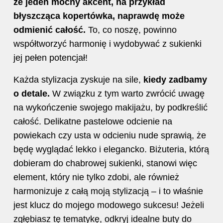
że jeden mocny akcent, na przykład
błyszcząca kopertówka, naprawdę może
odmienić całość.
To, co noszę, powinno
współtworzyć harmonię i wydobywać z sukienki
jej pełen potencjał!
Każda stylizacja zyskuje na sile,
kiedy zadbamy
o detale.
W związku z tym warto zwrócić uwagę
na wykończenie swojego makijażu, by podkreślić
całość. Delikatne pastelowe odcienie na
powiekach czy usta w odcieniu nude sprawią, że
będę wyglądać lekko i elegancko. Biżuteria, którą
dobieram do chabrowej sukienki, stanowi więc
element, który nie tylko zdobi, ale również
harmonizuje z całą moją stylizacją – i to właśnie
jest klucz do mojego modowego sukcesu! Jeżeli
zgłębiasz tę tematykę, odkryj
idealne buty do