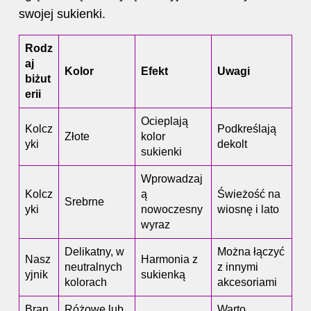
swojej sukienki
.
Rodz
aj
Kolor
Efekt
Uwagi
biżut
erii
Ocieplają
Kolcz
Podkreślają
Złote
kolor
yki
dekolt
sukienki
Wprowadzaj
Kolcz
ą
Świeżość na
Srebrne
yki
nowoczesny
wiosnę i lato
wyraz
Delikatny, w
Można łączyć
Nasz
Harmonia z
neutralnych
z innymi
yjnik
sukienką
kolorach
akcesoriami
Bran
Różowe lub
Warto