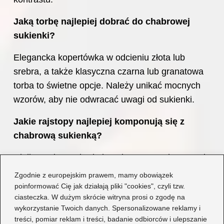
Jaką torbę najlepiej dobrać do chabrowej
sukienki?
Elegancka kopertówka w odcieniu złota lub
srebra, a także klasyczna czarna lub granatowa
torba to świetne opcje. Należy unikać mocnych
wzorów, aby nie odwracać uwagi od sukienki.
Jakie rajstopy najlepiej komponują się z
chabrową sukienką?
Cieliste rajstopy będą bezpiecznym wyborem, ale
czarne również mogą dobrze współgrać, a
Zgodnie z europejskim prawem, mamy obowiązek
pastelowe rajstopy dodadzą lekkości stylizacji.
poinformować Cię jak działają pliki "cookies", czyli tzw.
ciasteczka. W dużym skrócie witryna prosi o zgodę na
Powiązane wpisy:
wykorzystanie Twoich danych. Spersonalizowane reklamy i
treści, pomiar reklam i treści, badanie odbiorców i ulepszanie