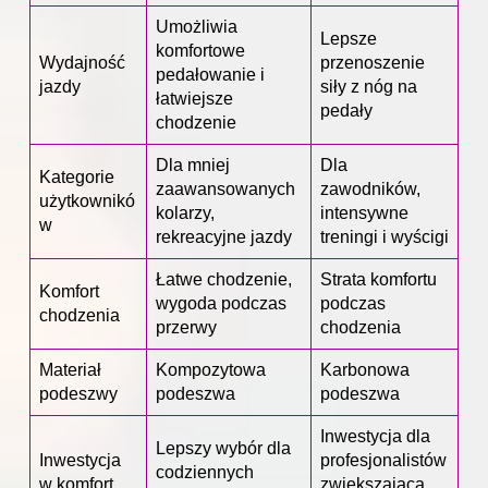
Umożliwia
Lepsze
komfortowe
Wydajność
przenoszenie
pedałowanie i
jazdy
siły z nóg na
łatwiejsze
pedały
chodzenie
Dla mniej
Dla
Kategorie
zaawansowanych
zawodników,
użytkownikó
kolarzy,
intensywne
w
rekreacyjne jazdy
treningi i wyścigi
Łatwe chodzenie,
Strata komfortu
Komfort
wygoda podczas
podczas
chodzenia
przerwy
chodzenia
Materiał
Kompozytowa
Karbonowa
podeszwy
podeszwa
podeszwa
Inwestycja dla
Lepszy wybór dla
Inwestycja
profesjonalistów
codziennych
w komfort
zwiększająca