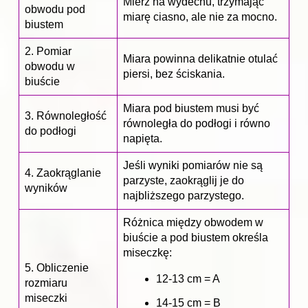
Mierz na wydechu, trzymając
obwodu pod
miarę ciasno, ale nie za mocno.
biustem
2. Pomiar
Miara powinna delikatnie otulać
obwodu w
piersi, bez ściskania.
biuście
Miara pod biustem musi być
3. Równoległość
równoległa do podłogi i równo
do podłogi
napięta.
Jeśli wyniki pomiarów nie są
4. Zaokrąglanie
parzyste, zaokrąglij je do
wyników
najbliższego parzystego.
Różnica między obwodem w
biuście a pod biustem określa
miseczkę:
5. Obliczenie
12-13 cm = A
rozmiaru
miseczki
14-15 cm = B