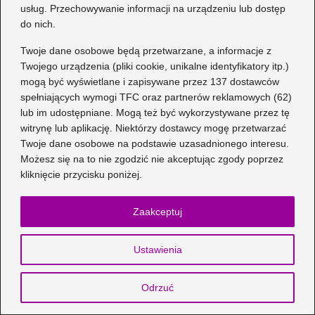
usług. Przechowywanie informacji na urządzeniu lub dostęp
Wybór pierwszych butów dla dziecka:
do nich.
Jaką firmę wybrać?
Twoje dane osobowe będą przetwarzane, a informacje z
Jak prawidłowo odczytać rozmiar
Twojego urządzenia (pliki cookie, unikalne identyfikatory itp.)
pierścionka 60mm?
mogą być wyświetlane i zapisywane przez 137 dostawców
spełniających wymogi TFC oraz partnerów reklamowych (62)
Praktyczne sposoby na zmniejszenie
lub im udostępniane. Mogą też być wykorzystywane przez tę
rozmiaru pulpitu w Windows 7
witrynę lub aplikację. Niektórzy dostawcy mogę przetwarzać
Twoje dane osobowe na podstawie uzasadnionego interesu.
Jak wybrać idealny rozmiar TV do
Możesz się na to nie zgodzić nie akceptując zgody poprzez
swojego wnętrza?
kliknięcie przycisku poniżej.
Zaakceptuj
Ustawienia
Odrzuć