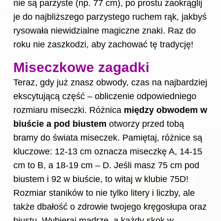
nie są parzyste (np. 77
cm
), po prostu zaokrąglij
je do najbliższego parzystego ruchem rąk, jakbyś
rysowała niewidzialne magiczne znaki. Raz do
roku nie zaszkodzi, aby zachować tę tradycję!
Miseczkowe zagadki
Teraz, gdy już znasz obwody, czas na najbardziej
ekscytującą część – obliczenie odpowiedniego
rozmiaru miseczki. Różnica
między obwodem w
biuście a pod biustem
otworzy przed tobą
bramy do świata miseczek. Pamiętaj, różnice są
kluczowe: 12-13 cm oznacza miseczkę A, 14-15
cm to B, a 18-19 cm – D. Jeśli masz 75 cm pod
biustem i 92 w biuście, to witaj w klubie 75D!
Rozmiar staników to nie tylko litery i liczby, ale
także dbałość o zdrowie twojego kręgosłupa oraz
biustu. Wybieraj mądrze, a każdy skok w