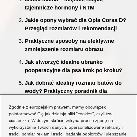
tajemnicze hormony i NTM
Jakie opony wybrać dla Opla Corsa D?
Przegląd rozmiarów i rekomendacji
Praktyczne sposoby na efektywne
zmniejszenie rozmiaru obrazu
Jak stworzyć idealne ubranko
pooperacyjne dla psa krok po kroku?
Jak dobrać idealny rozmiar butów do
wody? Praktyczny poradnik dla
każdego miłośnika wodnych przygód
Zgodnie z europejskim prawem, mamy obowiązek
Magiczne sposoby na farbowanie jajek
poinformować Cię jak działają pliki "cookies", czyli tzw.
na różowo – odkryj swoje ulubione
ciasteczka. W dużym skrócie witryna prosi o zgodę na
wykorzystanie Twoich danych. Spersonalizowane reklamy i
techniki!
treści, pomiar reklam i treści, badanie odbiorców i ulepszanie