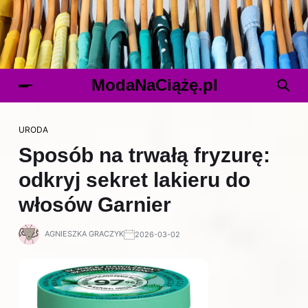
ModaNaCiążę.pl
URODA
Sposób na trwałą fryzurę:
odkryj sekret lakieru do
włosów Garnier
AGNIESZKA GRACZYK
2026-03-02