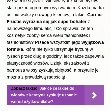
W świecie stylizacji włosów rynek kosmetyków
staje przed ogromnym wyzwaniem. Każda marka
usilnie walczy o uwagę klientów, a lakier
Garnier
Fructis wyróżnia się jak superbohater
z
najnowszego filmu akcji! Co sprawia, że ten
kosmetyk zdobył serca wielu fashionistek i
fashionistów? Przede wszystkim jego
wyjątkowa
formuła
, która nie tylko utrzymuje fryzurę w
ryzach przez długie godziny, lecz także zapewnia
elastyczność włosów. Dzięki ekstraktowi z
bambusa włosy zyskują objętość, a przytulić je
można z prawdziwą radością!
Zobacz także:
Jak ce ce lakier do
włosów z keratyną zyskuje uznanie
wśród użytkowników?