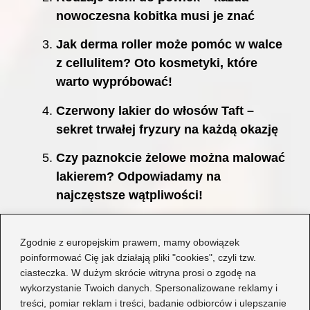
nowoczesna kobitka musi je znać
Jak derma roller może pomóc w walce
z cellulitem? Oto kosmetyki, które
warto wypróbować!
Czerwony lakier do włosów Taft –
sekret trwałej fryzury na każdą okazję
Czy paznokcie żelowe można malować
lakierem? Odpowiadamy na
najczęstsze wątpliwości!
Farbowanie włosów kredą – prosty
sposób na kolorową metamorfozę
Zgodnie z europejskim prawem, mamy obowiązek
poinformować Cię jak działają pliki "cookies", czyli tzw.
Odwieczne pytanie: jaki jest idealny
ciasteczka. W dużym skrócie witryna prosi o zgodę na
wykorzystanie Twoich danych. Spersonalizowane reklamy i
rozmiar biustu dla każdej z nas?
treści, pomiar reklam i treści, badanie odbiorców i ulepszanie