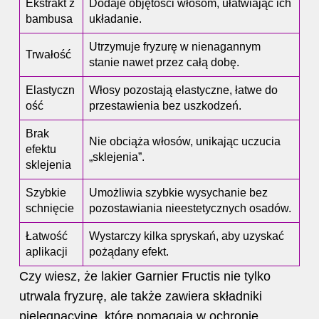
Ekstrakt z
Dodaje objętości włosom, ułatwiając ich
bambusa
układanie.
Utrzymuje fryzurę w nienagannym
Trwałość
stanie nawet przez całą dobę.
Elastyczn
Włosy pozostają elastyczne, łatwe do
ość
przestawienia bez uszkodzeń.
Brak
Nie obciąża włosów, unikając uczucia
efektu
„sklejenia”.
sklejenia
Szybkie
Umożliwia szybkie wysychanie bez
schnięcie
pozostawiania nieestetycznych osadów.
Łatwość
Wystarczy kilka spryskań, aby uzyskać
aplikacji
pożądany efekt.
Czy wiesz, że
lakier
Garnier Fructis nie tylko
utrwala fryzurę, ale także zawiera składniki
pielęgnacyjne, które pomagają w ochronie