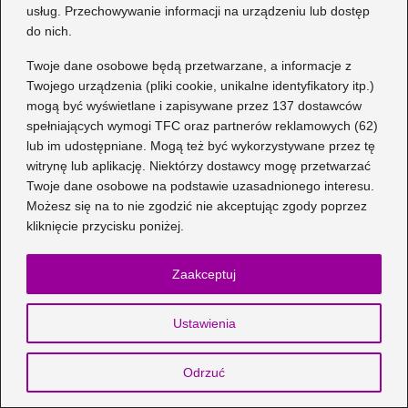
Co warto wiedzieć o kosmetykach,
usług. Przechowywanie informacji na urządzeniu lub dostęp
do nich.
które można przewozić w bagażu
podręcznym?
Twoje dane osobowe będą przetwarzane, a informacje z
Twojego urządzenia (pliki cookie, unikalne identyfikatory itp.)
Odkryj sekrety naturalnego farbowania
mogą być wyświetlane i zapisywane przez 137 dostawców
włosów na rudo w domowym zaciszu
spełniających wymogi TFC oraz partnerów reklamowych (62)
lub im udostępniane. Mogą też być wykorzystywane przez tę
Inoa – Jak Farbować W Domu, Aby
witrynę lub aplikację. Niektórzy dostawcy mogę przetwarzać
Uzyskać Efekt Jak Z Salonu
Twoje dane osobowe na podstawie uzasadnionego interesu.
Możesz się na to nie zgodzić nie akceptując zgody poprzez
kliknięcie przycisku poniżej.
Zaakceptuj
Ustawienia
Odrzuć
Agnieszka Graczyk