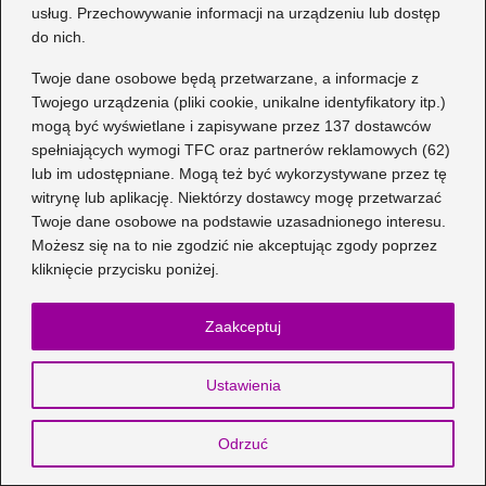
usług. Przechowywanie informacji na urządzeniu lub dostęp
do nich.
Twoje dane osobowe będą przetwarzane, a informacje z
Twojego urządzenia (pliki cookie, unikalne identyfikatory itp.)
mogą być wyświetlane i zapisywane przez 137 dostawców
spełniających wymogi TFC oraz partnerów reklamowych (62)
lub im udostępniane. Mogą też być wykorzystywane przez tę
witrynę lub aplikację. Niektórzy dostawcy mogę przetwarzać
Twoje dane osobowe na podstawie uzasadnionego interesu.
Możesz się na to nie zgodzić nie akceptując zgody poprzez
kliknięcie przycisku poniżej.
Zaakceptuj
Czy Bourjois testuje kosmetyki na
Ustawienia
zwierzętach — co warto wiedzieć?
2026-07-20
Odrzuć