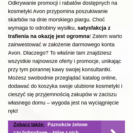
Odkrywanie promocji i rabatów dostępnych na
kosmetyki Avon przypomina poszukiwanie
skarbów na dnie morskiego piargu. Choć
wymaga to odrobiny wysiłku,
satysfakcja z
trafienia na okazję jest ogromna
! Zatem warto
zainwestować w założenie darmowego konta
Avon. Dlaczego? To właśnie tam znajdziesz
wszystkie najnowsze oferty i promocje, unikając
przy tym porannej kawy swojej konsultantki.
Możesz swobodnie przeglądać katalog online,
dodawać do koszyka swoje ulubione
kosmetyki
i
cieszyć się przyjemnością zakupów w zaciszu
własnego domu – wygoda jest na wyciągnięcie
ręki!
Zobacz także:
Paznokcie żelowe
czy hybrydowe – które z nich