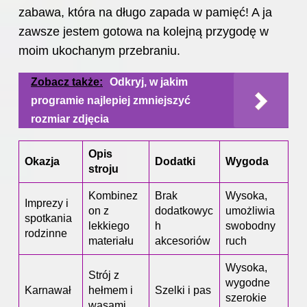
zabawa, która na długo zapada w pamięć! A ja
zawsze jestem gotowa na kolejną przygodę w
moim ukochanym przebraniu.
Zobacz także:
Odkryj, w jakim
programie najlepiej zmniejszyć
rozmiar zdjęcia
Opis
Okazja
Dodatki
Wygoda
stroju
Kombinez
Brak
Wysoka,
Imprezy i
on z
dodatkowyc
umożliwia
spotkania
lekkiego
h
swobodny
rodzinne
materiału
akcesoriów
ruch
Wysoka,
Strój z
wygodne
Karnawał
hełmem i
Szelki i pas
szerokie
wąsami