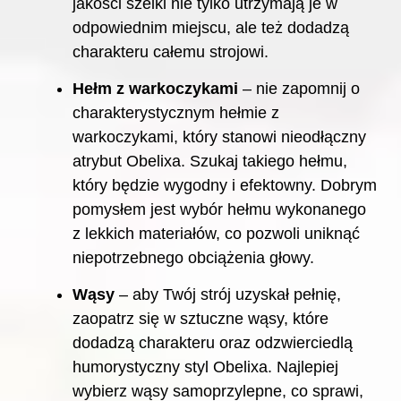
jakości szelki nie tylko utrzymają je w
odpowiednim miejscu, ale też dodadzą
charakteru całemu strojowi.
Hełm z warkoczykami
– nie zapomnij o
charakterystycznym hełmie z
warkoczykami, który stanowi nieodłączny
atrybut Obelixa. Szukaj takiego hełmu,
który będzie wygodny i efektowny. Dobrym
pomysłem jest wybór hełmu wykonanego
z lekkich materiałów, co pozwoli uniknąć
niepotrzebnego obciążenia głowy.
Wąsy
– aby Twój strój uzyskał pełnię,
zaopatrz się w sztuczne wąsy, które
dodadzą charakteru oraz odzwierciedlą
humorystyczny styl Obelixa. Najlepiej
wybierz wąsy samoprzylepne, co sprawi,