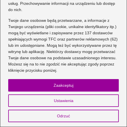
usług. Przechowywanie informacji na urządzeniu lub dostęp
Idealne połączenia: jaki kolor butów
do nich.
pasuje do pudrowego różu?
Twoje dane osobowe będą przetwarzane, a informacje z
Idealne kolory butów, które pasują do
Twojego urządzenia (pliki cookie, unikalne identyfikatory itp.)
lawendowej sukienki
mogą być wyświetlane i zapisywane przez 137 dostawców
spełniających wymogi TFC oraz partnerów reklamowych (62)
Stylizacja z długim swetrem: Jakie buty
lub im udostępniane. Mogą też być wykorzystywane przez tę
witrynę lub aplikację. Niektórzy dostawcy mogę przetwarzać
wybrać, aby wyglądać modnie?
Twoje dane osobowe na podstawie uzasadnionego interesu.
Zaskocz swoich gości: jakie dodatki do
Możesz się na to nie zgodzić nie akceptując zgody poprzez
kliknięcie przycisku poniżej.
koronkowej sukni ślubnej wybrać?
Stylowe połączenia: jaka bluzka
Zaakceptuj
idealnie skomponuje się z szeroką
spódnicą?
Ustawienia
Odrzuć