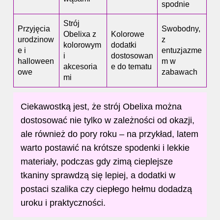
spodnie
Strój
Przyjęcia
Swobodny,
Obelixa z
Kolorowe
urodzinow
z
kolorowym
dodatki
e i
entuzjazme
i
dostosowan
halloween
m w
akcesoria
e do tematu
owe
zabawach
mi
Ciekawostką jest, że strój Obelixa można
dostosować nie tylko w zależności od okazji,
ale również do pory roku – na przykład, latem
warto postawić na krótsze spodenki i lekkie
materiały, podczas gdy zimą cieplejsze
tkaniny sprawdzą się lepiej, a dodatki w
postaci szalika czy ciepłego hełmu dodadzą
uroku i praktyczności.