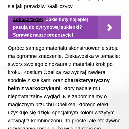
się jak prawdziwi Gallijczycy.
Zobacz także:
Jakie buty najlepiej
pasują do cytrynowej sukienki?
Sprawdź nasze propozycje!
Oprócz samego materiału skonstruowanie stroju
ma ogromne znaczenie. Ciekawostka w temacie:
stwórz swojego dinozaura z materiału krok po
kroku
. Kostium Obelixa zazwyczaj zawiera
spodnie z szelkami oraz
charakterystyczny
hełm z warkoczykami
, który nadaje mu
niepowtarzalny wygląd. Nie zapominajmy o
magicznym brzuchu Obeliksa, którego efekt
uzyskuje się dzięki specjalnym kołom wszytym
wewnątrz kombinezonu. To proste, ale efektywne
rozwiązanie sprawia, że wygląd staje się