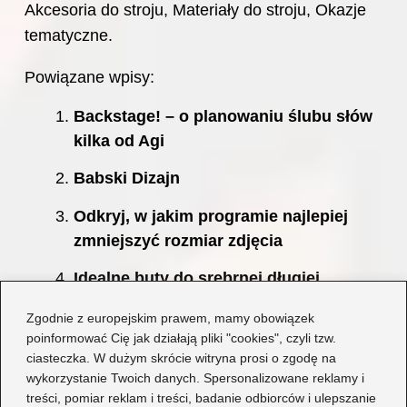
Akcesoria do stroju, Materiały do stroju, Okazje
tematyczne.
Powiązane wpisy:
Backstage! – o planowaniu ślubu słów
kilka od Agi
Babski Dizajn
Odkryj, w jakim programie najlepiej
zmniejszyć rozmiar zdjęcia
Idealne buty do srebrnej długiej
sukienki – stwórz zachwycający look!
Zgodnie z europejskim prawem, mamy obowiązek
poinformować Cię jak działają pliki "cookies", czyli tzw.
Pomysły na kreatywny strój na
ciasteczka. W dużym skrócie witryna prosi o zgodę na
Halloween dla dziewczyny – stwórz coś
wykorzystanie Twoich danych. Spersonalizowane reklamy i
wyjątkowego!
treści, pomiar reklam i treści, badanie odbiorców i ulepszanie