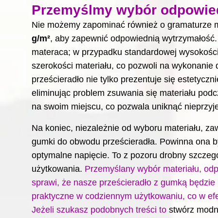
Przemyślmy wybór odpowied
Nie możemy zapominać również o gramaturze m
g/m²
, aby zapewnić odpowiednią wytrzymałość.
materaca; w przypadku standardowej wysokości
szerokości materiału, co pozwoli na wykonani
prześcieradło nie tylko prezentuje się estetyczn
eliminując problem zsuwania się materiału podc
na swoim miejscu, co pozwala uniknąć nieprzyj
Na koniec, niezależnie od wyboru materiału, z
gumki do obwodu prześcieradła. Powinna ona b
optymalne napięcie. To z pozoru drobny szczeg
użytkowania.
Przemyślany wybór materiału, od
sprawi, że nasze prześcieradło z gumką będzie n
praktyczne w codziennym użytkowaniu, co w efe
Jeżeli szukasz podobnych treści to
stwórz modn