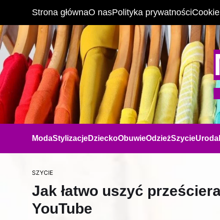
Strona główna
O nas
Polityka prywatności
Cookie
Moda
Stylizacje
Dziecko
Obuwie
Odzież
Szycie
Uroda
SZYCIE
Jak łatwo uszyć prześcier
YouTube