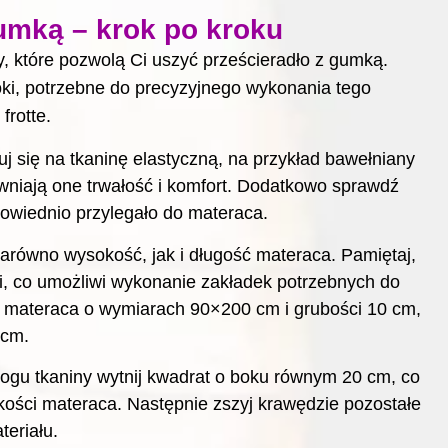
umką – krok po kroku
y, które pozwolą Ci uszyć prześcieradło z gumką.
oki, potrzebne do precyzyjnego wykonania tego
frotte.
j się na tkaninę elastyczną, na przykład bawełniany
ewniają one trwałość i komfort. Dodatkowo sprawdź
powiednio przylegało do materaca.
arówno wysokość, jak i długość materaca. Pamiętaj,
i, co umożliwi wykonanie zakładek potrzebnych do
a materaca o wymiarach 90×200 cm i grubości 10 cm,
 cm.
gu tkaniny wytnij kwadrat o boku równym 20 cm, co
ści materaca. Następnie zszyj krawędzie pozostałe
teriału.