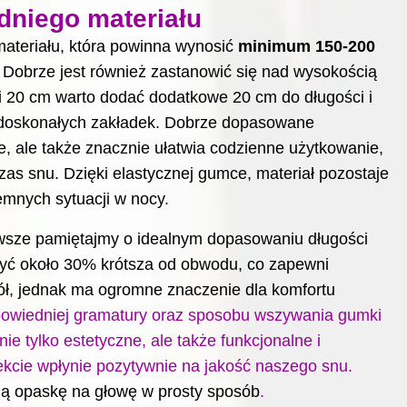
niego materiału
ateriału, która powinna wynosić
minimum 150-200
 Dobrze jest również zastanowić się nad wysokością
 20 cm warto dodać dodatkowe 20 cm do długości i
e doskonałych zakładek. Dobrze dopasowane
ie, ale także znacznie ułatwia codzienne użytkowanie,
zas snu. Dzięki elastycznej gumce, materiał pozostaje
emnych sytuacji w nocy.
awsze pamiętajmy o idealnym dopasowaniu długości
yć około 30% krótsza od obwodu, co zapewni
ół, jednak ma ogromne znaczenie dla komfortu
powiedniej gramatury oraz sposobu wszywania gumki
ie tylko estetyczne, ale także funkcjonalne i
kcie wpłynie pozytywnie na jakość naszego snu.
ą opaskę na głowę w prosty sposób
.