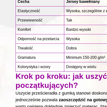
Cecha
Jersey bawełniany
Elastyczność
Wysoka, szczególnie z 
Przewiewność
Tak
Komfort
Bardzo wysoki
Odporność na przetarcia
Wysoka
Trwałość
Dobra
Gramatura
Minimum 150-200 g/m²
Kolorystyka i wzory
Dostępny w wielu
Krok po kroku: jak uszyć
początkujących?
Uszycie prześcieradła z gumką stanowi doskonał
jednocześnie pozwala
zaoszczędzić na gotow
warto najpierw dokładnie zmierzyć materac. St