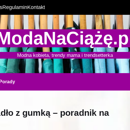
s
Regulamin
Kontakt
ModaNaCiążę.p
Modna kobieta, trendy mama i trendsetterka
Porady
adło z gumką – poradnik na