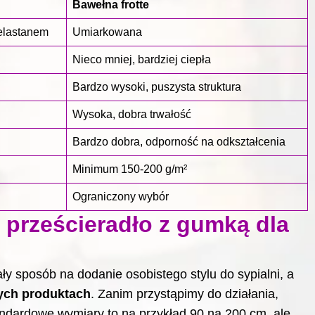
Bawełna frotte
elastanem
Umiarkowana
Nieco mniej, bardziej ciepła
Bardzo wysoki, puszysta struktura
Wysoka, dobra trwałość
Bardzo dobra, odporność na odkształcenia
Minimum 150-200 g/m²
Ograniczony wybór
 prześcieradło z gumką dla
y sposób na dodanie osobistego stylu do sypialni, a
ych produktach
. Zanim przystąpimy do działania,
andardowe wymiary to na przykład 90 na 200 cm, ale