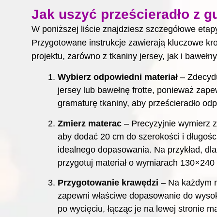
Jak uszyć prześcieradło z g
W poniższej liście znajdziesz szczegółowe etap
Przygotowane instrukcje zawierają kluczowe kr
projektu, zarówno z tkaniny jersey, jak i bawełny 
Wybierz odpowiedni materiał
– Zdecydu
jersey lub bawełnę frotte, ponieważ zap
gramaturę tkaniny, aby prześcieradło od
Zmierz materac
– Precyzyjnie wymierz z
aby dodać 20 cm do szerokości i długośc
idealnego dopasowania. Na przykład, dl
przygotuj materiał o wymiarach 130×240
Przygotowanie krawędzi
– Na każdym ro
zapewni właściwe dopasowanie do wysoko
po wycięciu, łącząc je na lewej stronie ma