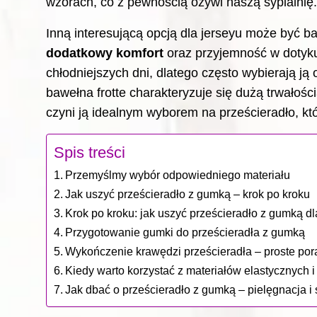
wzorach, co z pewnością ożywi naszą sypialnię.
Inną interesującą opcją dla jerseyu może być ba
dodatkowy komfort
oraz przyjemność w dotyku
chłodniejszych dni, dlatego często wybierają ją 
bawełna frotte charakteryzuje się dużą trwałośc
czyni ją idealnym wyborem na prześcieradło, któ
Spis treści
Przemyślmy wybór odpowiedniego materiału
Jak uszyć prześcieradło z gumką – krok po kroku
Krok po kroku: jak uszyć prześcieradło z gumką d
Przygotowanie gumki do prześcieradła z gumką
Wykończenie krawędzi prześcieradła – proste por
Kiedy warto korzystać z materiałów elastycznych 
Jak dbać o prześcieradło z gumką – pielęgnacja i