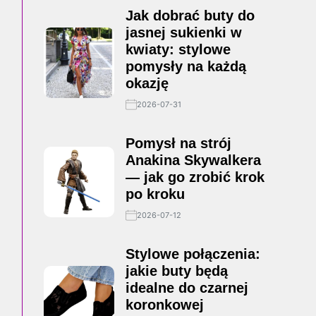
Jak dobrać buty do
jasnej sukienki w
kwiaty: stylowe
pomysły na każdą
okazję
2026-07-31
Pomysł na strój
Anakina Skywalkera
— jak go zrobić krok
po kroku
2026-07-12
Stylowe połączenia:
jakie buty będą
idealne do czarnej
koronkowej