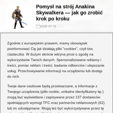
Pomysł na strój Anakina
Skywalkera — jak go zrobić
krok po kroku
2026-07-12
Stylowe połączenia: jakie
Zgodnie z europejskim prawem, mamy obowiązek
buty będą idealne do czarnej
poinformować Cię jak działają pliki "cookies", czyli tzw.
koronkowej sukienki?
ciasteczka. W dużym skrócie witryna prosi o zgodę na
wykorzystanie Twoich danych. Spersonalizowane reklamy i
2026-06-29
treści, pomiar reklam i treści, badanie odbiorców i ulepszanie
usług. Przechowywanie informacji na urządzeniu lub dostęp
Kategorie
do nich.
Dziecko
(17)
Twoje dane osobowe będą przetwarzane, a informacje z
Twojego urządzenia (pliki cookie, unikalne identyfikatory itp.)
Moda
(67)
mogą być wyświetlane i zapisywane przez 137 dostawców
Obuwie
(76)
spełniających wymogi TFC oraz partnerów reklamowych (62)
Odzież
(7)
lub im udostępniane. Mogą też być wykorzystywane przez tę