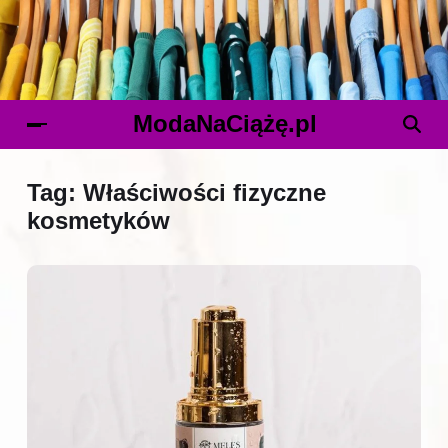
ModaNaCiążę.pl
Tag:
Właściwości fizyczne
kosmetyków