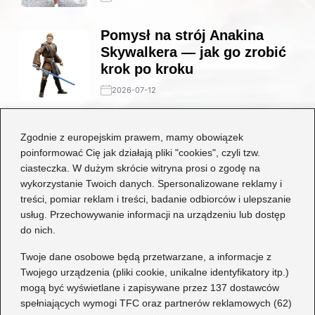
Pomysł na strój Anakina
Skywalkera — jak go zrobić
krok po kroku
2026-07-12
Stylowe połączenia: jakie
Zgodnie z europejskim prawem, mamy obowiązek
buty będą idealne do czarnej
poinformować Cię jak działają pliki "cookies", czyli tzw.
koronkowej sukienki?
ciasteczka. W dużym skrócie witryna prosi o zgodę na
wykorzystanie Twoich danych. Spersonalizowane reklamy i
2026-06-29
treści, pomiar reklam i treści, badanie odbiorców i ulepszanie
usług. Przechowywanie informacji na urządzeniu lub dostęp
Kategorie
do nich.
Dziecko
(17)
Twoje dane osobowe będą przetwarzane, a informacje z
Twojego urządzenia (pliki cookie, unikalne identyfikatory itp.)
Moda
(70)
mogą być wyświetlane i zapisywane przez 137 dostawców
Obuwie
(78)
spełniających wymogi TFC oraz partnerów reklamowych (62)
Odzież
(7)