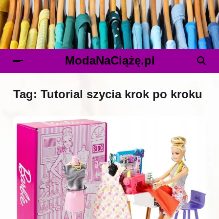
ModaNaCiążę.pl
Tag:
Tutorial szycia krok po kroku