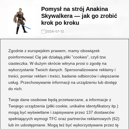
Pomysł na strój Anakina
Skywalkera — jak go zrobić
krok po kroku
2026-07-12
Stylowe połączenia: jakie
Zgodnie z europejskim prawem, mamy obowiązek
buty będą idealne do czarnej
poinformować Cię jak działają pliki "cookies", czyli tzw.
koronkowej sukienki?
ciasteczka. W dużym skrócie witryna prosi o zgodę na
wykorzystanie Twoich danych. Spersonalizowane reklamy i
2026-06-29
treści, pomiar reklam i treści, badanie odbiorców i ulepszanie
usług. Przechowywanie informacji na urządzeniu lub dostęp
Kategorie
do nich.
Dziecko
(17)
Twoje dane osobowe będą przetwarzane, a informacje z
Twojego urządzenia (pliki cookie, unikalne identyfikatory itp.)
Moda
(67)
mogą być wyświetlane i zapisywane przez 137 dostawców
Obuwie
(76)
spełniających wymogi TFC oraz partnerów reklamowych (62)
Odzież
(7)
lub im udostępniane. Mogą też być wykorzystywane przez tę