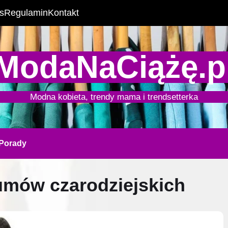
s
Regulamin
Kontakt
ModaNaCiążę.p
Modna kobieta, trendy mama i trendsetterka
Porady
umów czarodziejskich