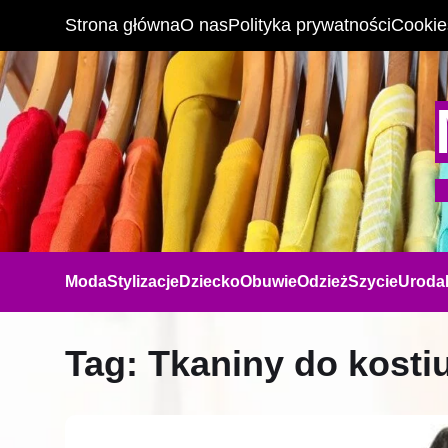
Strona główna
O nas
Polityka prywatności
Cookie
Moda
Stylizacje
Dziecko
Obuwie
Odzież
Szycie
Uroda
Tag:
Tkaniny do kosti