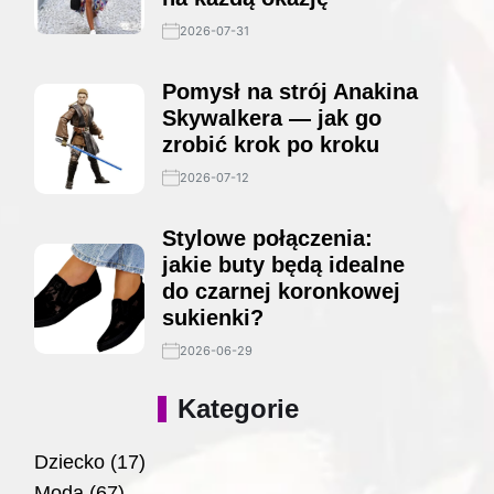
2026-07-31
Pomysł na strój Anakina
Skywalkera — jak go
zrobić krok po kroku
2026-07-12
Stylowe połączenia:
jakie buty będą idealne
do czarnej koronkowej
sukienki?
2026-06-29
Kategorie
Dziecko
(17)
Moda
(67)