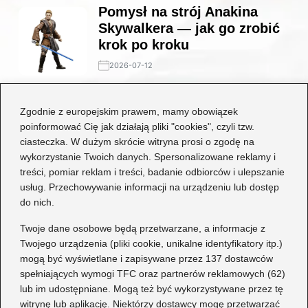
Pomysł na strój Anakina
Skywalkera — jak go zrobić
krok po kroku
2026-07-12
Stylowe połączenia: jakie
Zgodnie z europejskim prawem, mamy obowiązek
buty będą idealne do czarnej
poinformować Cię jak działają pliki "cookies", czyli tzw.
koronkowej sukienki?
ciasteczka. W dużym skrócie witryna prosi o zgodę na
wykorzystanie Twoich danych. Spersonalizowane reklamy i
2026-06-29
treści, pomiar reklam i treści, badanie odbiorców i ulepszanie
usług. Przechowywanie informacji na urządzeniu lub dostęp
Kategorie
do nich.
Dziecko
(17)
Twoje dane osobowe będą przetwarzane, a informacje z
Twojego urządzenia (pliki cookie, unikalne identyfikatory itp.)
Moda
(67)
mogą być wyświetlane i zapisywane przez 137 dostawców
Obuwie
(76)
spełniających wymogi TFC oraz partnerów reklamowych (62)
Odzież
(7)
lub im udostępniane. Mogą też być wykorzystywane przez tę
Porady
(75)
witrynę lub aplikację. Niektórzy dostawcy mogę przetwarzać