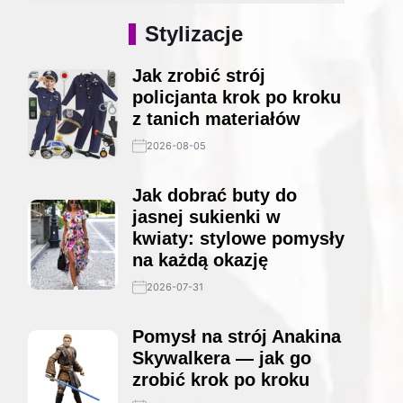
Stylizacje
Jak zrobić strój
policjanta krok po kroku
z tanich materiałów
2026-08-05
Jak dobrać buty do
jasnej sukienki w
kwiaty: stylowe pomysły
na każdą okazję
2026-07-31
Pomysł na strój Anakina
Skywalkera — jak go
zrobić krok po kroku