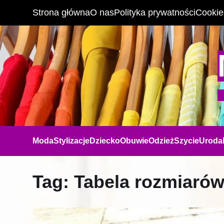
Strona główna
O nas
Polityka prywatności
Cookie
Moda
Stylizacje
Dziecko
Obuwie
Odzież
Szycie
Uroda
Tag:
Tabela rozmiarów