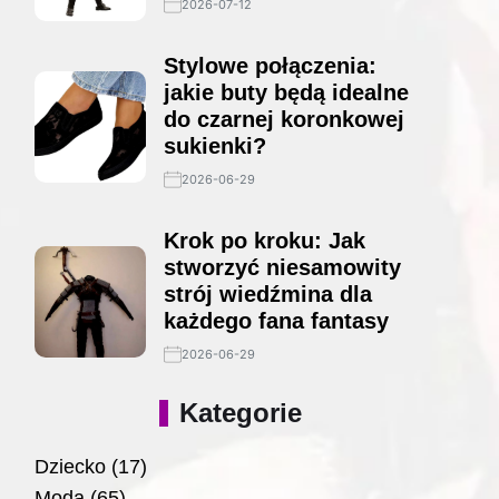
2026-07-12
Stylowe połączenia:
jakie buty będą idealne
do czarnej koronkowej
sukienki?
2026-06-29
Krok po kroku: Jak
stworzyć niesamowity
strój wiedźmina dla
każdego fana fantasy
2026-06-29
Kategorie
Dziecko
(17)
Moda
(65)