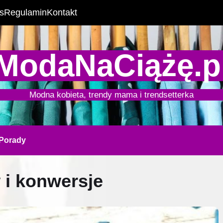
s
Regulamin
Kontakt
ModaNaCiążę.p
Modna kobieta, trendy mama i trendsetterka
Porady
 i konwersje