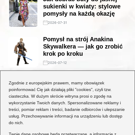
sukienki w kwiaty: stylowe
pomysły na każdą okazję
2026-07-31
Pomysł na strój Anakina
Skywalkera — jak go zrobić
krok po kroku
2026-07-12
Stylowe połączenia: jakie
Zgodnie z europejskim prawem, mamy obowiązek
buty będą idealne do czarnej
poinformować Cię jak działają pliki "cookies", czyli tzw.
koronkowej sukienki?
ciasteczka. W dużym skrócie witryna prosi o zgodę na
wykorzystanie Twoich danych. Spersonalizowane reklamy i
2026-06-29
treści, pomiar reklam i treści, badanie odbiorców i ulepszanie
usług. Przechowywanie informacji na urządzeniu lub dostęp
Kategorie
do nich.
Dziecko
(17)
Twoje dane osobowe będą przetwarzane, a informacje z