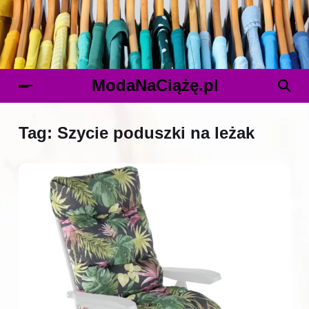
ModaNaCiążę.pl
Tag:
Szycie poduszki na leżak