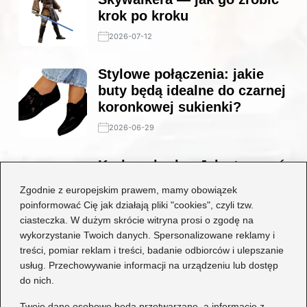
krok po kroku
2026-07-12
Stylowe połączenia: jakie
buty będą idealne do czarnej
koronkowej sukienki?
2026-06-29
Krok po kroku: Jak stworzyć
niesamowity strój
Zgodnie z europejskim prawem, mamy obowiązek
wiedźmina dla każdego fana
poinformować Cię jak działają pliki "cookies", czyli tzw.
fantasy
ciasteczka. W dużym skrócie witryna prosi o zgodę na
wykorzystanie Twoich danych. Spersonalizowane reklamy i
2026-06-29
treści, pomiar reklam i treści, badanie odbiorców i ulepszanie
usług. Przechowywanie informacji na urządzeniu lub dostęp
Kategorie
do nich.
Dziecko
(17)
Twoje dane osobowe będą przetwarzane, a informacje z