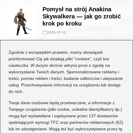
Pomysł na strój Anakina
Skywalkera — jak go zrobić
krok po kroku
2026-07-12
Stylowe połączenia: jakie
Zgodnie z europejskim prawem, mamy obowiązek
buty będą idealne do czarnej
poinformować Cię jak działają pliki "cookies", czyli tzw.
koronkowej sukienki?
ciasteczka. W dużym skrócie witryna prosi o zgodę na
wykorzystanie Twoich danych. Spersonalizowane reklamy i
2026-06-29
treści, pomiar reklam i treści, badanie odbiorców i ulepszanie
usług. Przechowywanie informacji na urządzeniu lub dostęp
Kategorie
do nich.
Dziecko
(17)
Twoje dane osobowe będą przetwarzane, a informacje z
Twojego urządzenia (pliki cookie, unikalne identyfikatory itp.)
Moda
(67)
mogą być wyświetlane i zapisywane przez 137 dostawców
Obuwie
(76)
spełniających wymogi TFC oraz partnerów reklamowych (62)
Odzież
(7)
lub im udostępniane. Mogą też być wykorzystywane przez tę