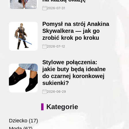
2026-07-31
Pomysł na strój Anakina
Skywalkera — jak go
zrobić krok po kroku
2026-07-12
Stylowe połączenia:
jakie buty będą idealne
do czarnej koronkowej
sukienki?
2026-06-29
Kategorie
Dziecko
(17)
Moda
(67)