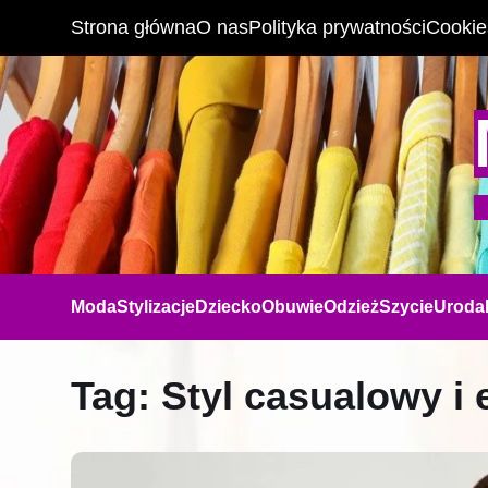
Strona główna
O nas
Polityka prywatności
Cookie
Moda
Stylizacje
Dziecko
Obuwie
Odzież
Szycie
Uroda
Tag:
Styl casualowy i 