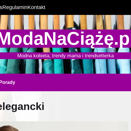
s
Regulamin
Kontakt
ModaNaCiążę.p
Modna kobieta, trendy mama i trendsetterka
Porady
elegancki