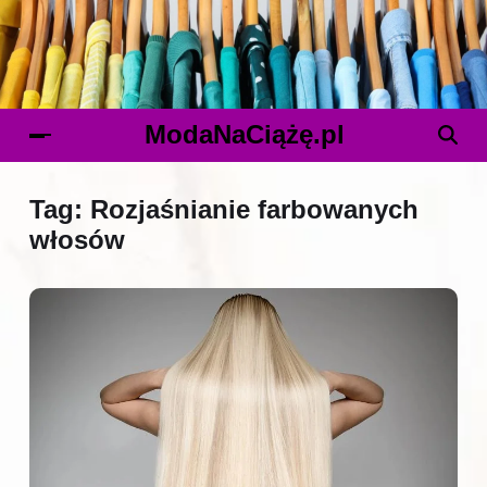
ModaNaCiążę.pl
Tag:
Rozjaśnianie farbowanych
włosów