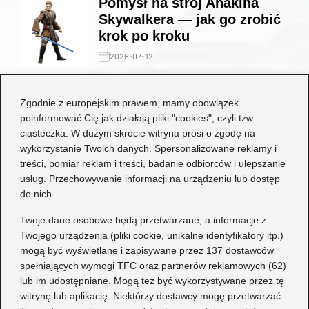
Pomysł na strój Anakina
Skywalkera — jak go zrobić
krok po kroku
2026-07-12
Stylowe połączenia: jakie
Zgodnie z europejskim prawem, mamy obowiązek
buty będą idealne do czarnej
poinformować Cię jak działają pliki "cookies", czyli tzw.
koronkowej sukienki?
ciasteczka. W dużym skrócie witryna prosi o zgodę na
wykorzystanie Twoich danych. Spersonalizowane reklamy i
2026-06-29
treści, pomiar reklam i treści, badanie odbiorców i ulepszanie
usług. Przechowywanie informacji na urządzeniu lub dostęp
Kategorie
do nich.
Dziecko
(17)
Twoje dane osobowe będą przetwarzane, a informacje z
Twojego urządzenia (pliki cookie, unikalne identyfikatory itp.)
Moda
(67)
mogą być wyświetlane i zapisywane przez 137 dostawców
Obuwie
(76)
spełniających wymogi TFC oraz partnerów reklamowych (62)
Odzież
(7)
lub im udostępniane. Mogą też być wykorzystywane przez tę
Porady
(75)
witrynę lub aplikację. Niektórzy dostawcy mogę przetwarzać