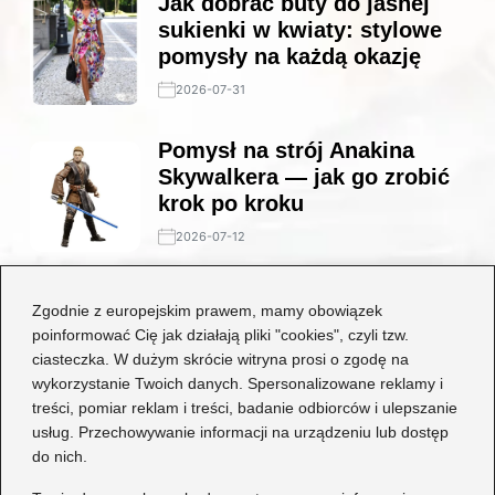
Jak dobrać buty do jasnej
sukienki w kwiaty: stylowe
pomysły na każdą okazję
2026-07-31
Pomysł na strój Anakina
Skywalkera — jak go zrobić
krok po kroku
2026-07-12
Stylowe połączenia: jakie
Zgodnie z europejskim prawem, mamy obowiązek
buty będą idealne do czarnej
poinformować Cię jak działają pliki "cookies", czyli tzw.
koronkowej sukienki?
ciasteczka. W dużym skrócie witryna prosi o zgodę na
wykorzystanie Twoich danych. Spersonalizowane reklamy i
2026-06-29
treści, pomiar reklam i treści, badanie odbiorców i ulepszanie
usług. Przechowywanie informacji na urządzeniu lub dostęp
Kategorie
do nich.
Dziecko
(17)