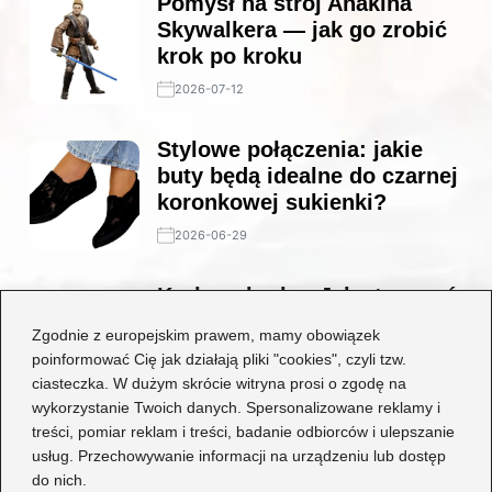
Pomysł na strój Anakina
Skywalkera — jak go zrobić
krok po kroku
2026-07-12
Stylowe połączenia: jakie
buty będą idealne do czarnej
koronkowej sukienki?
2026-06-29
Krok po kroku: Jak stworzyć
niesamowity strój
Zgodnie z europejskim prawem, mamy obowiązek
wiedźmina dla każdego fana
poinformować Cię jak działają pliki "cookies", czyli tzw.
fantasy
ciasteczka. W dużym skrócie witryna prosi o zgodę na
wykorzystanie Twoich danych. Spersonalizowane reklamy i
2026-06-29
treści, pomiar reklam i treści, badanie odbiorców i ulepszanie
usług. Przechowywanie informacji na urządzeniu lub dostęp
Kategorie
do nich.