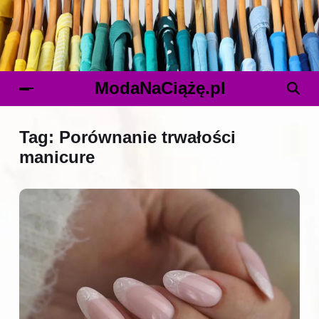
ModaNaCiążę.pl
Tag:
Porównanie trwałości
manicure