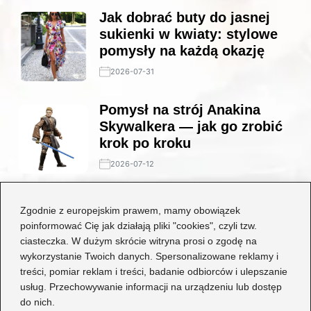
Jak dobrać buty do jasnej
sukienki w kwiaty: stylowe
pomysły na każdą okazję
2026-07-31
Pomysł na strój Anakina
Skywalkera — jak go zrobić
krok po kroku
2026-07-12
Stylowe połączenia: jakie
Zgodnie z europejskim prawem, mamy obowiązek
buty będą idealne do czarnej
poinformować Cię jak działają pliki "cookies", czyli tzw.
koronkowej sukienki?
ciasteczka. W dużym skrócie witryna prosi o zgodę na
wykorzystanie Twoich danych. Spersonalizowane reklamy i
2026-06-29
treści, pomiar reklam i treści, badanie odbiorców i ulepszanie
usług. Przechowywanie informacji na urządzeniu lub dostęp
Kategorie
do nich.