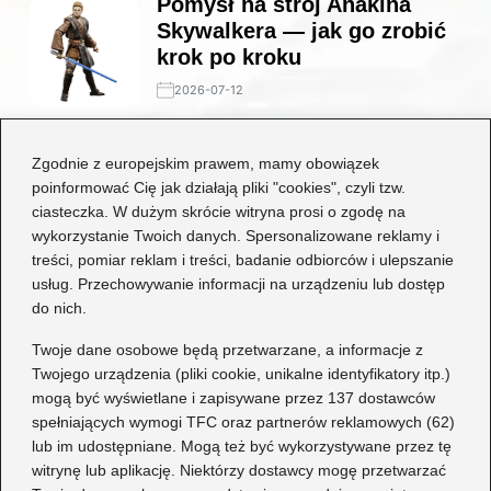
Pomysł na strój Anakina
Skywalkera — jak go zrobić
krok po kroku
2026-07-12
Stylowe połączenia: jakie
Zgodnie z europejskim prawem, mamy obowiązek
buty będą idealne do czarnej
poinformować Cię jak działają pliki "cookies", czyli tzw.
koronkowej sukienki?
ciasteczka. W dużym skrócie witryna prosi o zgodę na
wykorzystanie Twoich danych. Spersonalizowane reklamy i
2026-06-29
treści, pomiar reklam i treści, badanie odbiorców i ulepszanie
usług. Przechowywanie informacji na urządzeniu lub dostęp
Kategorie
do nich.
Dziecko
(17)
Twoje dane osobowe będą przetwarzane, a informacje z
Twojego urządzenia (pliki cookie, unikalne identyfikatory itp.)
Moda
(67)
mogą być wyświetlane i zapisywane przez 137 dostawców
Obuwie
(76)
spełniających wymogi TFC oraz partnerów reklamowych (62)
Odzież
(7)
lub im udostępniane. Mogą też być wykorzystywane przez tę
Porady
(75)
witrynę lub aplikację. Niektórzy dostawcy mogę przetwarzać