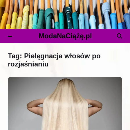
ModaNaCiążę.pl
Tag:
Pielęgnacja włosów po
rozjaśnianiu