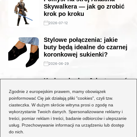
Skywalkera — jak go zrobić
krok po kroku
2026-07-12
Stylowe połączenia: jakie
buty będą idealne do czarnej
koronkowej sukienki?
2026-06-29
Krok po kroku: Jak stworzyć
niesamowity strój
Zgodnie z europejskim prawem, mamy obowiązek
wiedźmina dla każdego fana
poinformować Cię jak działają pliki "cookies", czyli tzw.
fantasy
ciasteczka. W dużym skrócie witryna prosi o zgodę na
wykorzystanie Twoich danych. Spersonalizowane reklamy i
2026-06-29
treści, pomiar reklam i treści, badanie odbiorców i ulepszanie
usług. Przechowywanie informacji na urządzeniu lub dostęp
Kategorie
do nich.