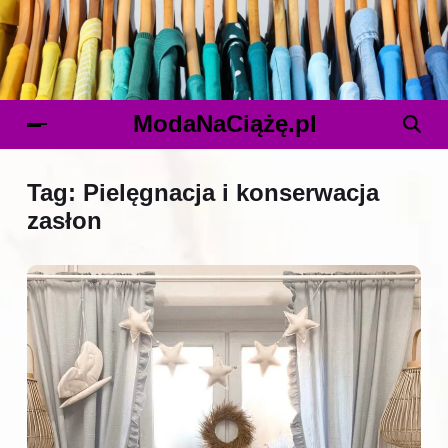
ModaNaCiążę.pl
Tag:
Pielęgnacja i konserwacja
zasłon