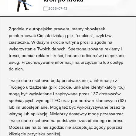
2026-07-12
Stylowe połączenia: jakie
Zgodnie z europejskim prawem, mamy obowiązek
buty będą idealne do czarnej
poinformować Cię jak działają pliki "cookies", czyli tzw.
koronkowej sukienki?
ciasteczka. W dużym skrócie witryna prosi o zgodę na
wykorzystanie Twoich danych. Spersonalizowane reklamy i
2026-06-29
treści, pomiar reklam i treści, badanie odbiorców i ulepszanie
usług. Przechowywanie informacji na urządzeniu lub dostęp
Kategorie
do nich.
Dziecko
(17)
Twoje dane osobowe będą przetwarzane, a informacje z
Twojego urządzenia (pliki cookie, unikalne identyfikatory itp.)
Moda
(67)
mogą być wyświetlane i zapisywane przez 137 dostawców
Obuwie
(76)
spełniających wymogi TFC oraz partnerów reklamowych (62)
Odzież
(7)
lub im udostępniane. Mogą też być wykorzystywane przez tę
Porady
(76)
witrynę lub aplikację. Niektórzy dostawcy mogę przetwarzać
Twoje dane osobowe na podstawie uzasadnionego interesu.
Stylizacje
(35)
Możesz się na to nie zgodzić nie akceptując zgody poprzez
Szycie
(78)
kliknięcie przycisku poniżej.