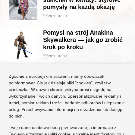
pomysły na każdą okazję
2026-07-31
Pomysł na strój Anakina
Skywalkera — jak go zrobić
krok po kroku
2026-07-12
Stylowe połączenia: jakie
Zgodnie z europejskim prawem, mamy obowiązek
buty będą idealne do czarnej
poinformować Cię jak działają pliki "cookies", czyli tzw.
koronkowej sukienki?
ciasteczka. W dużym skrócie witryna prosi o zgodę na
wykorzystanie Twoich danych. Spersonalizowane reklamy i
2026-06-29
treści, pomiar reklam i treści, badanie odbiorców i ulepszanie
usług. Przechowywanie informacji na urządzeniu lub dostęp
Kategorie
do nich.
Dziecko
(17)
Twoje dane osobowe będą przetwarzane, a informacje z
Twojego urządzenia (pliki cookie, unikalne identyfikatory itp.)
Moda
(70)