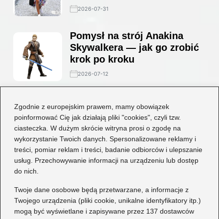
2026-07-31
Pomysł na strój Anakina
Skywalkera — jak go zrobić
krok po kroku
2026-07-12
Stylowe połączenia: jakie
Zgodnie z europejskim prawem, mamy obowiązek
buty będą idealne do czarnej
poinformować Cię jak działają pliki "cookies", czyli tzw.
koronkowej sukienki?
ciasteczka. W dużym skrócie witryna prosi o zgodę na
wykorzystanie Twoich danych. Spersonalizowane reklamy i
2026-06-29
treści, pomiar reklam i treści, badanie odbiorców i ulepszanie
usług. Przechowywanie informacji na urządzeniu lub dostęp
Kategorie
do nich.
Dziecko
(17)
Twoje dane osobowe będą przetwarzane, a informacje z
Twojego urządzenia (pliki cookie, unikalne identyfikatory itp.)
Moda
(72)
mogą być wyświetlane i zapisywane przez 137 dostawców
Obuwie
(78)