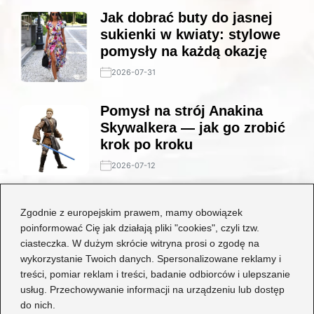
Jak dobrać buty do jasnej
sukienki w kwiaty: stylowe
pomysły na każdą okazję
2026-07-31
Pomysł na strój Anakina
Skywalkera — jak go zrobić
krok po kroku
2026-07-12
Stylowe połączenia: jakie
Zgodnie z europejskim prawem, mamy obowiązek
buty będą idealne do czarnej
poinformować Cię jak działają pliki "cookies", czyli tzw.
koronkowej sukienki?
ciasteczka. W dużym skrócie witryna prosi o zgodę na
wykorzystanie Twoich danych. Spersonalizowane reklamy i
2026-06-29
treści, pomiar reklam i treści, badanie odbiorców i ulepszanie
usług. Przechowywanie informacji na urządzeniu lub dostęp
Kategorie
do nich.