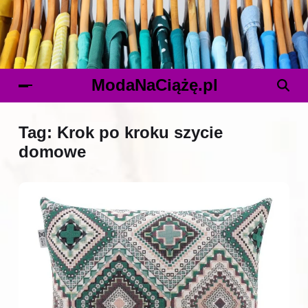
ModaNaCiążę.pl
Tag:
Krok po kroku szycie
domowe