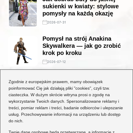
sukienki w kwiaty: stylowe
pomysły na każdą okazję
2026-07-31
Pomysł na strój Anakina
Skywalkera — jak go zrobić
krok po kroku
2026-07-12
Stylowe połączenia: jakie
Zgodnie z europejskim prawem, mamy obowiązek
buty będą idealne do czarnej
poinformować Cię jak działają pliki "cookies", czyli tzw.
koronkowej sukienki?
ciasteczka. W dużym skrócie witryna prosi o zgodę na
wykorzystanie Twoich danych. Spersonalizowane reklamy i
2026-06-29
treści, pomiar reklam i treści, badanie odbiorców i ulepszanie
usług. Przechowywanie informacji na urządzeniu lub dostęp
Kategorie
do nich.
Dziecko
(17)
Twoje dane osobowe będą przetwarzane, a informacje z