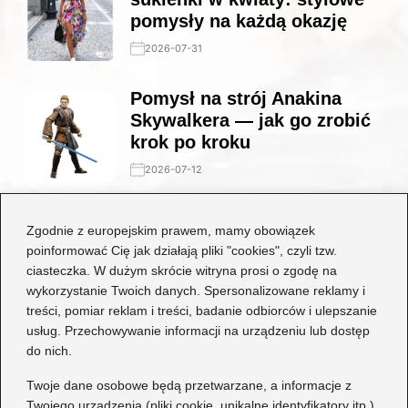
pomysły na każdą okazję
2026-07-31
Pomysł na strój Anakina
Skywalkera — jak go zrobić
krok po kroku
2026-07-12
Stylowe połączenia: jakie
Zgodnie z europejskim prawem, mamy obowiązek
buty będą idealne do czarnej
poinformować Cię jak działają pliki "cookies", czyli tzw.
koronkowej sukienki?
ciasteczka. W dużym skrócie witryna prosi o zgodę na
wykorzystanie Twoich danych. Spersonalizowane reklamy i
2026-06-29
treści, pomiar reklam i treści, badanie odbiorców i ulepszanie
usług. Przechowywanie informacji na urządzeniu lub dostęp
Kategorie
do nich.
Dziecko
(17)
Twoje dane osobowe będą przetwarzane, a informacje z
Twojego urządzenia (pliki cookie, unikalne identyfikatory itp.)
Moda
(72)