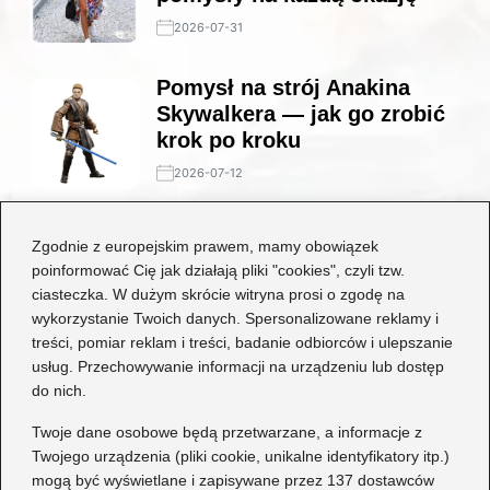
2026-07-31
Pomysł na strój Anakina
Skywalkera — jak go zrobić
krok po kroku
2026-07-12
Stylowe połączenia: jakie
Zgodnie z europejskim prawem, mamy obowiązek
buty będą idealne do czarnej
poinformować Cię jak działają pliki "cookies", czyli tzw.
koronkowej sukienki?
ciasteczka. W dużym skrócie witryna prosi o zgodę na
wykorzystanie Twoich danych. Spersonalizowane reklamy i
2026-06-29
treści, pomiar reklam i treści, badanie odbiorców i ulepszanie
usług. Przechowywanie informacji na urządzeniu lub dostęp
Kategorie
do nich.
Dziecko
(17)
Twoje dane osobowe będą przetwarzane, a informacje z
Twojego urządzenia (pliki cookie, unikalne identyfikatory itp.)
Moda
(67)
mogą być wyświetlane i zapisywane przez 137 dostawców
Obuwie
(76)