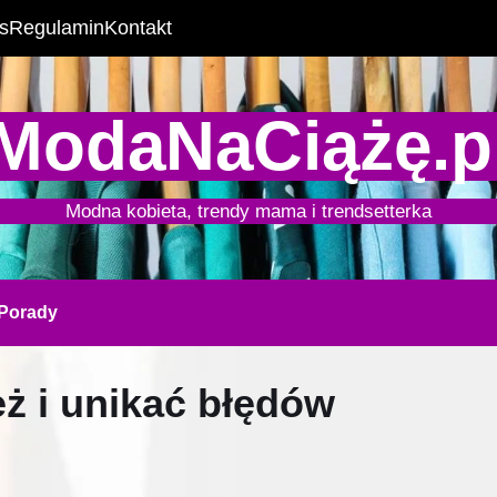
s
Regulamin
Kontakt
ModaNaCiążę.p
Modna kobieta, trendy mama i trendsetterka
Porady
eż i unikać błędów