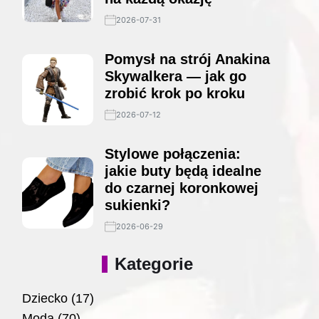
2026-07-31
Pomysł na strój Anakina
Skywalkera — jak go
zrobić krok po kroku
2026-07-12
Stylowe połączenia:
jakie buty będą idealne
do czarnej koronkowej
sukienki?
2026-06-29
Kategorie
Dziecko
(17)
Moda
(70)