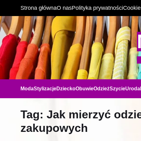
Strona główna
O nas
Polityka prywatności
Cookie
Moda
Stylizacje
Dziecko
Obuwie
Odzież
Szycie
Uroda
Tag:
Jak mierzyć odzi
zakupowych